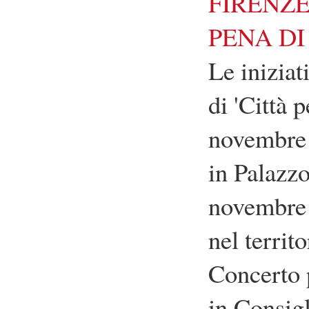
FIRENZE
PENA D
Le inizia
di 'Città 
novembre 
in Palazz
novembre 
nel territ
Concerto 
in Consigl