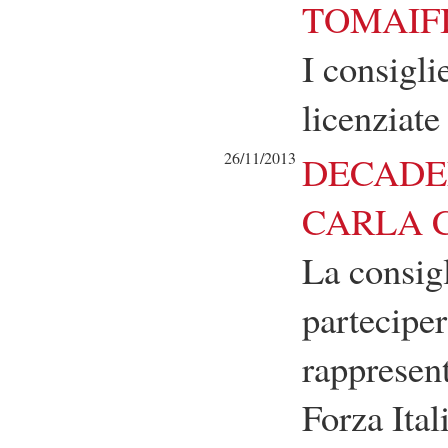
TOMAIFI
I consigli
licenziate
26/11/2013
DECADE
CARLA 
La consigl
partecipe
rappresen
Forza Ital