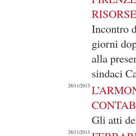
RISORSE
Incontro d
giorni do
alla prese
sindaci C
28/11/2013
L’ARMON
CONTAB
Gli atti d
28/11/2013