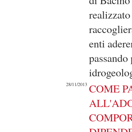
realizzat
raccoglier
enti adere
passando p
idrogeolo
28/11/2013
COME P
ALL'ADO
COMPOR
DIPENDE