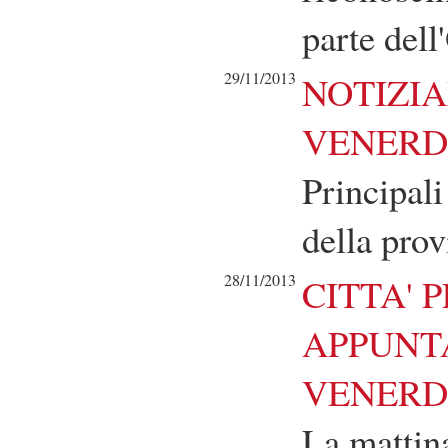
parte del
29/11/2013
NOTIZIA
VENERDÌ
Principali
della prov
28/11/2013
CITTA' 
APPUNT
VENERDI
La mattin