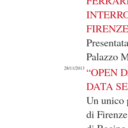
FERRARI
INTERRO
FIRENZ
Presentata
Palazzo M
28/11/2013
“OPEN 
DATA SE
Un unico p
di Firenze
di Bacino 