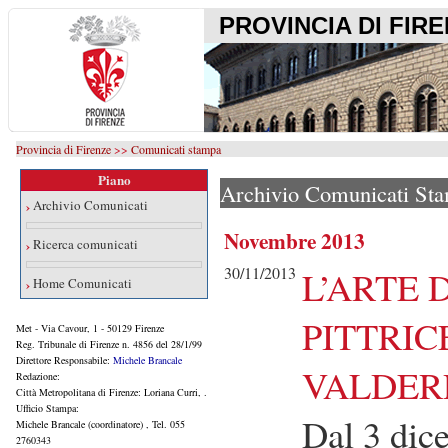
PROVINCIA DI FIR
Provincia di Firenze
>>
Comunicati stampa
Piano
Archivio Comunicati St
›
Archivio Comunicati
Novembre 2013
›
Ricerca comunicati
30/11/2013
L’ARTE 
›
Home Comunicati
PITTRIC
Met - Via Cavour, 1 - 50129 Firenze
Reg. Tribunale di Firenze n. 4856 del 28/1/99
Direttore Responsabile:
Michele Brancale
VALDER
Redazione:
Città Metropolitana di Firenze: Loriana Curri, .
Ufficio Stampa:
Dal 3 dic
Michele Brancale (coordinatore)
, Tel. 055
2760343