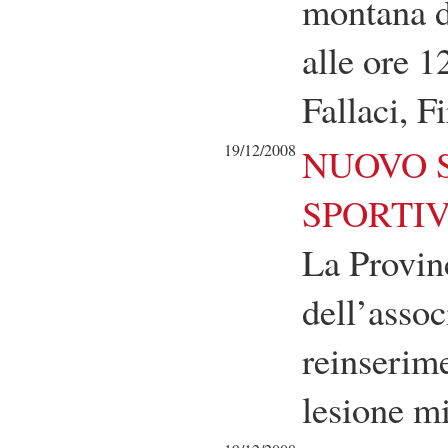
montana d
alle ore 
Fallaci, F
19/12/2008
NUOVO S
SPORTIV
La Provinc
dell’assoc
reinserime
lesione m