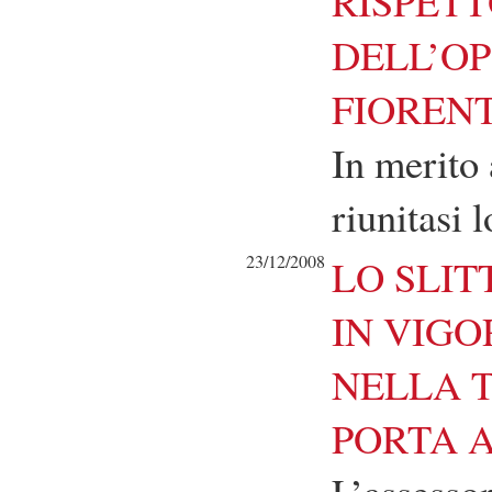
RISPETT
DELL’O
FIOREN
In merito
riunitasi 
23/12/2008
LO SLI
IN VIG
NELLA T
PORTA 
L’assessor