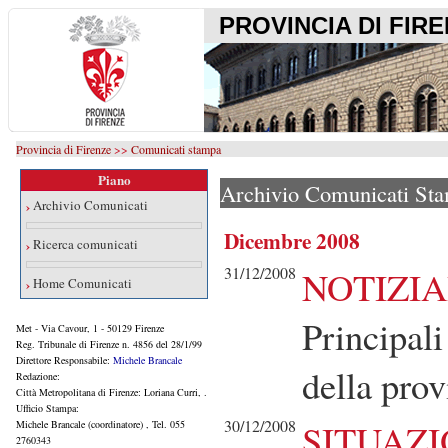
PROVINCIA DI FIR
Provincia di Firenze
>>
Comunicati stampa
Piano
Archivio Comunicati St
›
Archivio Comunicati
Dicembre 2008
›
Ricerca comunicati
31/12/2008
NOTIZIA
›
Home Comunicati
Principali
Met - Via Cavour, 1 - 50129 Firenze
Reg. Tribunale di Firenze n. 4856 del 28/1/99
Direttore Responsabile:
Michele Brancale
della prov
Redazione:
Città Metropolitana di Firenze: Loriana Curri, .
Ufficio Stampa:
30/12/2008
SITUAZI
Michele Brancale (coordinatore)
, Tel. 055
2760343