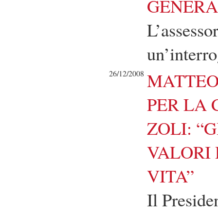
GENERA
L’assessor
un’interr
26/12/2008
MATTEO
PER LA
ZOLI: “
VALORI 
VITA”
Il Preside