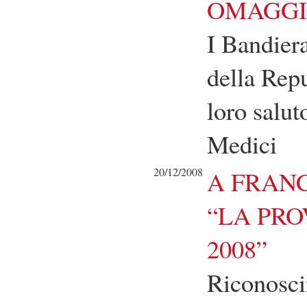
OMAGGI
I Bandiera
della Repu
loro salut
Medici
20/12/2008
A FRANC
“LA PRO
2008”
Riconosci