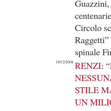
Guazzini, 
centenari
Circolo s
Raggetti”
spinale Fi
19/12/2008
RENZI: 
NESSUNA
STILE M
UN MILI