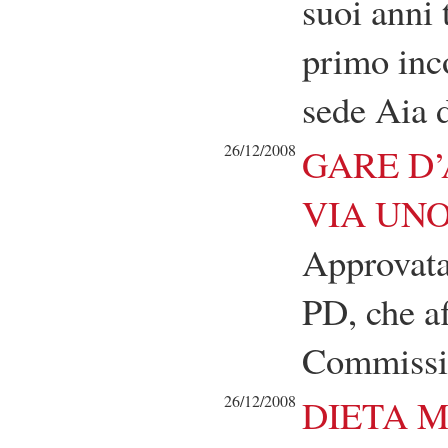
suoi anni t
primo inc
sede Aia d
26/12/2008
GARE D’
VIA UN
Approvata
PD, che af
Commissio
26/12/2008
DIETA 