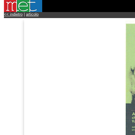
<< indietro
|
articolo