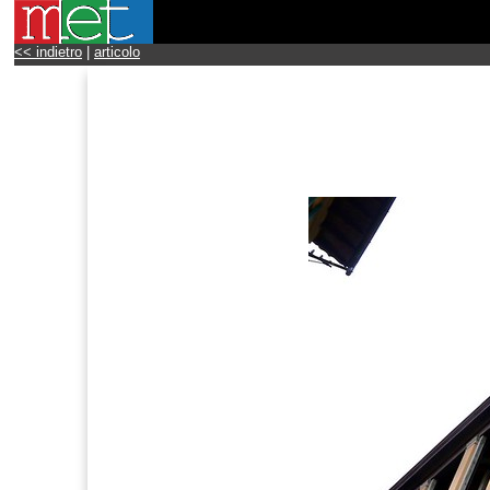
<< indietro
|
articolo