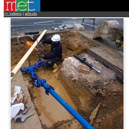
<< indietro
|
articolo