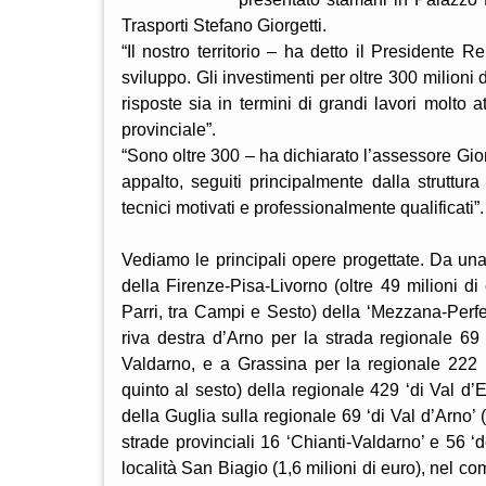
Trasporti Stefano Giorgetti.
“Il nostro territorio – ha detto il Presidente 
sviluppo. Gli investimenti per oltre 300 milion
risposte sia in termini di grandi lavori molto att
provinciale”.
“Sono oltre 300 – ha dichiarato l’assessore Giorg
appalto, seguiti principalmente dalla struttu
tecnici motivati e professionalmente qualificati”.
Vediamo le principali opere progettate. Da una
della Firenze-Pisa-Livorno (oltre 49 milioni di
Parri, tra Campi e Sesto) della ‘Mezzana-Perfett
riva destra d’Arno per la strada regionale 69 
Valdarno, e a Grassina per la regionale 222 ‘Ch
quinto al sesto) della regionale 429 ‘di Val d’El
della Guglia sulla regionale 69 ‘di Val d’Arno’ 
strade provinciali 16 ‘Chianti-Valdarno’ e 56 ‘
località San Biagio (1,6 milioni di euro), nel co