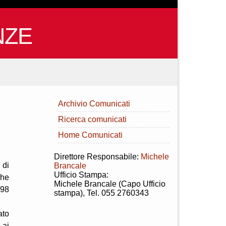
NZE
INDICE
Archivio Comunicati
Ricerca comunicati
Home Comunicati
Direttore Responsabile:
Michele
 di
Brancale
Ufficio Stampa:
che
Michele Brancale (Capo Ufficio
 98
stampa), Tel. 055 2760343
ato
 ai