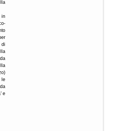
lla
 in
co-
nto
per
 di
lla
ada
lla
zo)
 le
ada
’ e