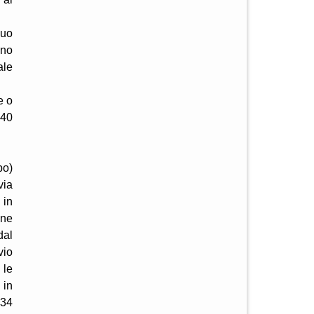
suo
nno
ale
e o
 40
po)
via
 in
ine
dal
vio
 le
 in
 34