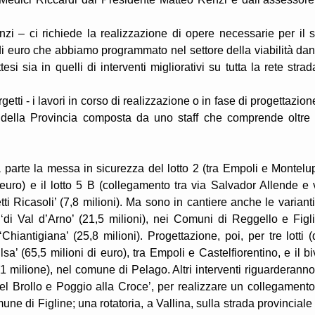
Renzi – ci richiede la realizzazione di opere necessarie per il 
i di euro che abbiamo programmato nel settore della viabilità da
esi sia in quelli di interventi migliorativi su tutta la rete strad
etti - i lavori in corso di realizzazione o in fase di progettazion
ra della Provincia composta da uno staff che comprende oltre
 parte la messa in sicurezza del lotto 2 (tra Empoli e Montelu
 euro) e il lotto 5 B (collegamento tra via Salvador Allende e 
i Ricasoli’ (7,8 milioni). Ma sono in cantiere anche le varianti
‘di Val d’Arno’ (21,5 milioni), nei Comuni di Reggello e Figl
iantigiana’ (25,8 milioni). Progettazione, poi, per tre lotti (
sa’ (65,5 milioni di euro), tra Empoli e Castelfiorentino, e il bi
(1 milione), nel comune di Pelago. Altri interventi riguarderanno
del Brollo e Poggio alla Croce’, per realizzare un collegamento
mune di Figline; una rotatoria, a Vallina, sulla strada provinciale