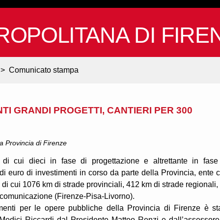
ROPOLITANA DI FIRE
>
Comunicato stampa
NTI GRANDI PROGETTI, CANTIERI PER 300
la Provincia di Firenze
di cui dieci in fase di progettazione e altrettante in fase
 di euro di investimenti in corso da parte della Provincia, ente 
 di cui 1076 km di strade provinciali, 412 km di strade regionali,
e comunicazione (Firenze-Pisa-Livorno).
imenti per le opere pubbliche della Provincia di Firenze è st
Medici Riccardi dal Presidente Matteo Renzi e dall’assessore