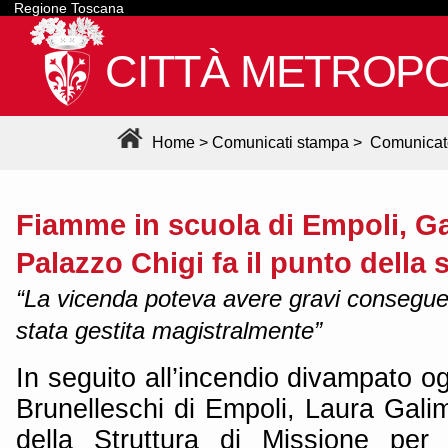
Regione Toscana
CITTÀ METROPO
Home
>
Comunicati stampa
>
Comunicat
Fiamme in scuola di Empoli, Ga
Palazzo Chigi fa il punto della 
“La vicenda poteva avere gravi consegu
stata gestita magistralmente”
In seguito all’incendio divampato ogg
Brunelleschi di Empoli, Laura Galim
della Struttura di Missione per