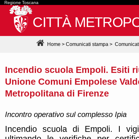
Regione Toscana
CITTÀ METROPO
Home
>
Comunicati stampa
>
Comunicat
Incendio scuola Empoli. Esiti 
Unione Comuni Empolese Valde
Metropolitana di Firenze
Incontro operativo sul complesso Ipia
Incendio scuola di Empoli. I vig
ultimando le verifiche per certif