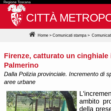
Regione Toscana
CITTÀ METROPO
Home
>
Comunicati stampa
>
Comunicat
Firenze, catturato un cinghiale 
Palmerino
Dalla Polizia provinciale. Incremento di s
aree urbane
L'increm
ambito pro
della pres