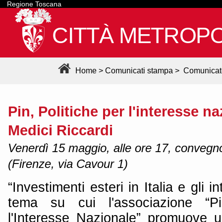
Regione Toscana
CITTÀ METROPO
Home
>
Comunicati stampa
>
Comunicat
Pin, Politiche per l'interesse n
Medici Riccardi
Venerdì 15 maggio, alle ore 17, convegno 
(Firenze, via Cavour 1)
“Investimenti esteri in Italia e gli in
tema su cui l'associazione “P
l'Interesse Nazionale” promuove 