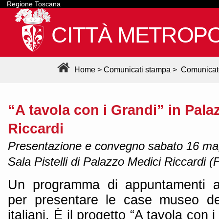
Regione Toscana
CITTÀ METROPO
Home
>
Comunicati stampa
>
Comunicat
“A tavola con i Grandi” in Pala
Riccardi
Presentazione e convegno sabato 16 magg
Sala Pistelli di Palazzo Medici Riccardi (
Un programma di appuntamenti al
per presentare le case museo de
italiani. È il progetto “A tavola con