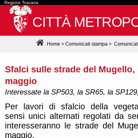
Regione Toscana
CITTÀ METROPO
Home
>
Comunicati stampa
>
Comunicat
Sfalci sulle strade del Mugello, 
maggio
Interessate la SP503, la SR65, la SP129
Per lavori di sfalcio della veget
sensi unici alternati regolati da s
interesseranno le strade del Mug
maggio.