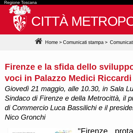
Regione Toscana
CITTÀ METROPO
Home
>
Comunicati stampa
>
Comunicat
Firenze e la sfida dello svilupp
voci in Palazzo Medici Riccardi
Giovedì 21 maggio, alle 10.30, in Sala L
Sindaco di Firenze e della Metrocittà, il
di Commercio Luca Bassilichi e il preside
Nico Gronchi
"Firenze prota