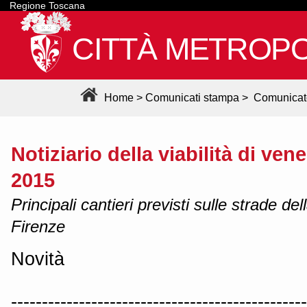
Regione Toscana
CITTÀ METROPO
Home
>
Comunicati stampa
>
Comunicat
Notiziario della viabilità di ve
2015
Principali cantieri previsti sulle strade de
Firenze
Novità
------------------------------------------------