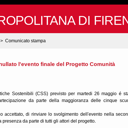
ROPOLITANA DI FIRE
>
Comunicato stampa
nullato l'evento finale del Progetto Comunità
tiche Sostenibili (CSS) previsto per martedi 26 maggio é st
partecipazione da parte della maggioranza delle cinque scu
no accettato, di rinviare lo svolgimento dell'evento nella seco
esenza da parte di tutti gli attori del progetto.