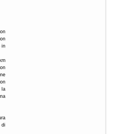
con
con
 in
 km
con
one
con
 la
ena
ura
 di