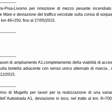
-------------
ze-Pisa-Livorno per rimozione di mezzo pesante incendiato
e Mare e deviazione del traffico veicolate sulla corsia di sorpa
l km 48+250, fino al 27/05/2015.
-------------
-------------
lavori di ampliamento A1,completamento della viabilità di acce
ulla bretella adiacente con senso unico alternato di marcia , 
1/12/2015.
-------------
rino di Mugello per lavori per la realizzazione di una varia
ell´Autostrada A1, deviazione in loco, nel tratto al km. 8+700