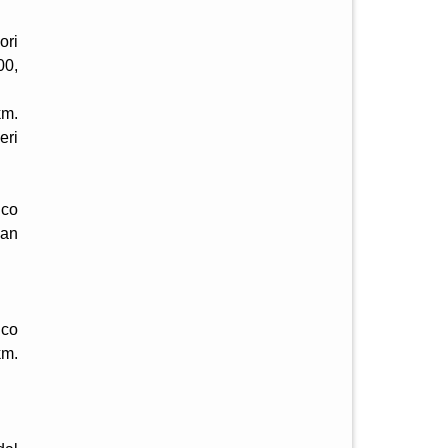
ori
00,
km.
eri
ico
San
ico
km.