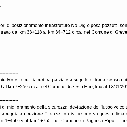
.
-------------
ori di posizionamento infrastrutture No-Dig e posa pozzetti, se
el tratto dal km 33+118 al km 34+712 circa, nel Comune di Greve
-------------
-------------
te Morello per riapertura parziale a seguito di frana, senso un
150 al km 7+250 circa, nel Comune di Sesto F.no, fino al 12/01/20
-------------
i di miglioramento della sicurezza, deviazione del flusso veicol
carreggiata direzione Firenze con istituzione su quest´ultima 
l km 1+450 ed il km 1+750, nel Comune di Bagno a Ripoli, fino