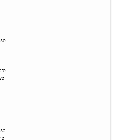
nso
ato
ve,
osa
nel