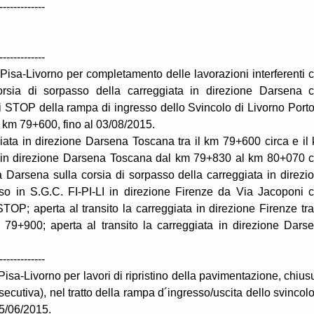
-------------
-------------
isa-Livorno per completamento delle lavorazioni interferenti 
 corsia di sorpasso della carreggiata in direzione Darsena 
 STOP della rampa di ingresso dello Svincolo di Livorno Porto
il km 79+600, fino al 03/08/2015.
ggiata in direzione Darsena Toscana tra il km 79+600 circa e il
ata in direzione Darsena Toscana dal km 79+830 al km 80+070 
la Darsena sulla corsia di sorpasso della carreggiata in direzi
sso in S.G.C. FI-PI-LI in direzione Firenze da Via Jacoponi 
STOP; aperta al transito la carreggiata in direzione Firenze tra
79+900; aperta al transito la carreggiata in direzione Dars
-------------
sa-Livorno per lavori di ripristino della pavimentazione, chius
secutiva), nel tratto della rampa d´ingresso/uscita dello svincolo
15/06/2015.