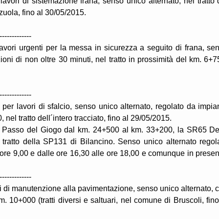
avori di sistemazione frana, senso unico alternato, nel tratto 
uola, fino al 30/05/2015.
-------------
avori urgenti per la messa in sicurezza a seguito di frana, se
oni di non oltre 30 minuti, nel tratto in prossimità del km. 6+7
-------------
er lavori di sfalcio, senso unico alternato, regolato da impia
nel tratto dell´intero tracciato, fino al 29/05/2015.
l Passo del Giogo dal km. 24+500 al km. 33+200, la SR65 De
tratto della SP131 di Bilancino. Senso unico alternato regol
 ore 9,00 e dalle ore 16,30 alle ore 18,00 e comunque in prese
-------------
ori di manutenzione alla pavimentazione, senso unico alternato, 
m. 10+000 (tratti diversi e saltuari, nel comune di Bruscoli, fino