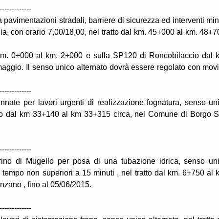
-------------
a pavimentazioni stradali, barriere di sicurezza ed interventi min
a, con orario 7,00/18,00, nel tratto dal km. 45+000 al km. 48+7
l km. 0+000 al km. 2+000 e sulla SP120 di Roncobilaccio dal 
maggio. Il senso unico alternato dovrà essere regolato con movi
-------------
nnate per lavori urgenti di realizzazione fognatura, senso un
tratto dal km 33+140 al km 33+315 circa, nel Comune di Borgo 
-------------
erino di Mugello per posa di una tubazione idrica, senso un
 tempo non superiori a 15 minuti , nel tratto dal km. 6+750 al 
nzano , fino al 05/06/2015.
-------------