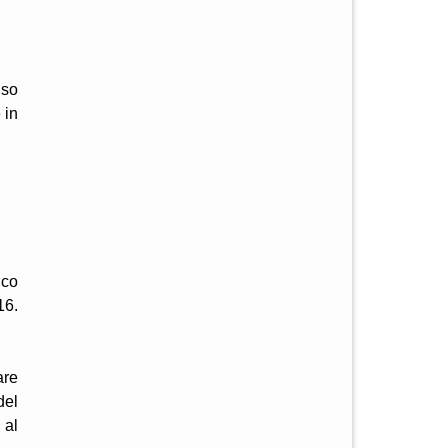
nso
 in
ico
16.
are
del
 al