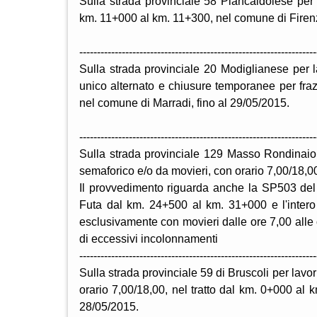
Sulla strada provinciale 58 Piancaldolese per l
km. 11+000 al km. 11+300, nel comune di Firenz
-------------------------------------------------------------------
Sulla strada provinciale 20 Modiglianese per l
unico alternato e chiusure temporanee per frazi
nel comune di Marradi, fino al 29/05/2015.
-------------------------------------------------------------------
Sulla strada provinciale 129 Masso Rondinaio p
semaforico e/o da movieri, con orario 7,00/18,00, 
Il provvedimento riguarda anche la SP503 de
Futa dal km. 24+500 al km. 31+000 e l'intero 
esclusivamente con movieri dalle ore 7,00 alle
di eccessivi incolonnamenti
-------------------------------------------------------------------
Sulla strada provinciale 59 di Bruscoli per lav
orario 7,00/18,00, nel tratto dal km. 0+000 al k
28/05/2015.