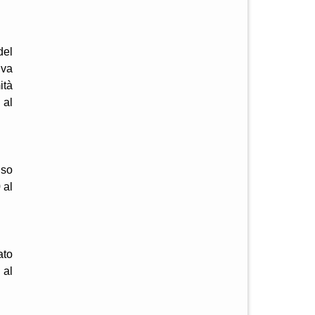
del
iva
ità
 al
nso
 al
ato
 al