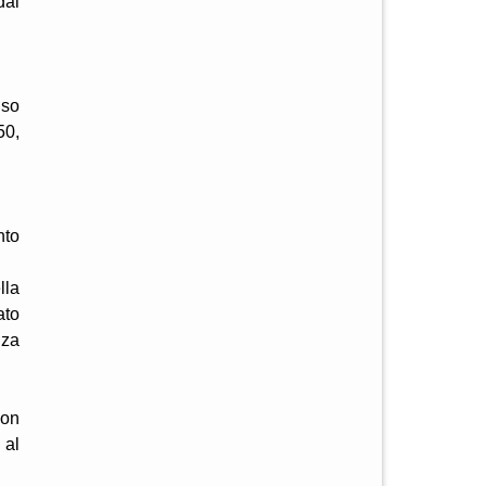
dal
nso
50,
nto
lla
ato
nza
con
 al