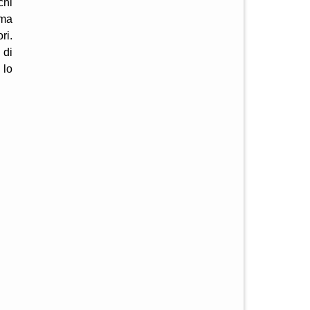
chi
ama
ri.
 di
 lo