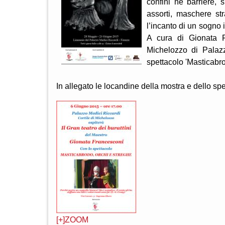
confini né barriere, 
assorti, maschere str
l’incanto di un sogno i
A cura di Gionata F
Michelozzo di Palazzo
spettacolo 'Masticabro
In allegato le locandine della mostra e dello spet
[+]ZOOM