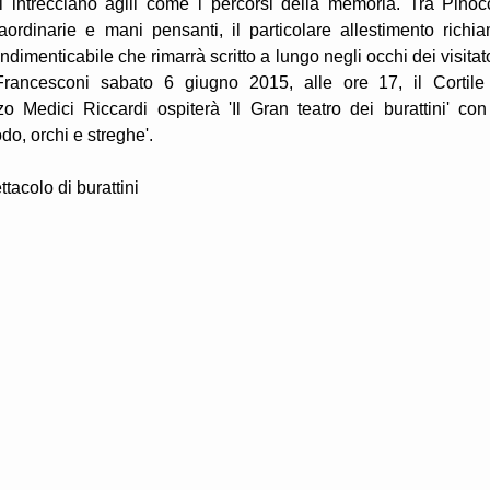
si intrecciano agili come i percorsi della memoria. Tra Pinoc
aordinarie e mani pensanti, il particolare allestimento richi
ndimenticabile che rimarrà scritto a lungo negli occhi dei visitato
rancesconi sabato 6 giugno 2015, alle ore 17, il Cortile
 Medici Riccardi ospiterà 'Il Gran teatro dei burattini' con
do, orchi e streghe'.
tacolo di burattini