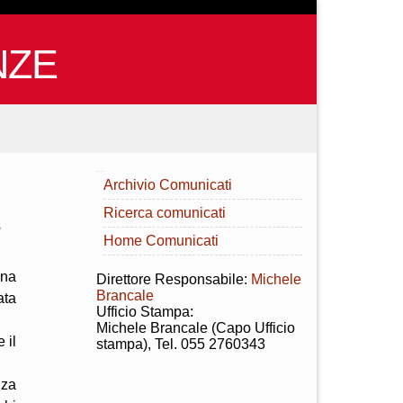
NZE
INDICE
Archivio Comunicati
Ricerca comunicati
o
Home Comunicati
una
Direttore Responsabile:
Michele
Brancale
ata
Ufficio Stampa:
Michele Brancale (Capo Ufficio
 il
stampa), Tel. 055 2760343
nza