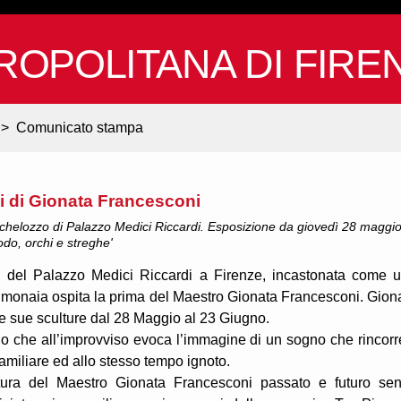
ROPOLITANA DI FIRE
>
Comunicato stampa
ni di Gionata Francesconi
Michelozzo di Palazzo Medici Riccardi. Esposizione da giovedì 28 maggi
odo, orchi e streghe'
 del Palazzo Medici Riccardi a Firenze, incastonata come 
monaia ospita la prima del Maestro Gionata Francesconi. Gion
e sue sculture dal 28 Maggio al 23 Giugno.
itolo che all’improvviso evoca l’immagine di un sogno che rincorre
familiare ed allo stesso tempo ignoto.
ltura del Maestro Gionata Francesconi passato e futuro se