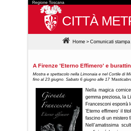
Regione Toscana
CITTÀ MET
Home
>
Comunicati stampa
A Firenze 'Eterno Effimero' e buratti
Mostra e spettacolo nella Limonaia e nel Cortile di 
fino al 23 giugno. Sabato 6 giugno alle 17 'Masticabr
Nella magica cornice
gemma preziosa, la Li
Francesconi esporrà l
'Eterno effimero' il t
fascino di un mistero 
Nell’amatissima scu