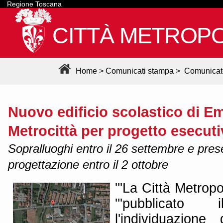
Regione Toscana
CITTÀ METROPO
Home
>
Comunicati stampa
>
Comunicat
Nuovo edificio scolastico di E
Metrocittà per progetto esecut
Sopralluoghi entro il 26 settembre e pres
progettazione entro il 2 ottobre
'''La Città Metropo
'''pubblicat
l'individuazione