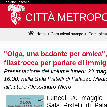
Regione Toscana
CITTÀ METROPO
Home
>
Comunicati stampa
>
Comunicat
"Olga, una badante per amica",
filastrocca per parlare di immi
Presentazione del volume lunedì 20 magg
16.30, nella Sala Pistelli di Palazzo Medi
all’autore Alessandro Niero
Lunedì 20 maggio a
Sala Pistelli di Pal