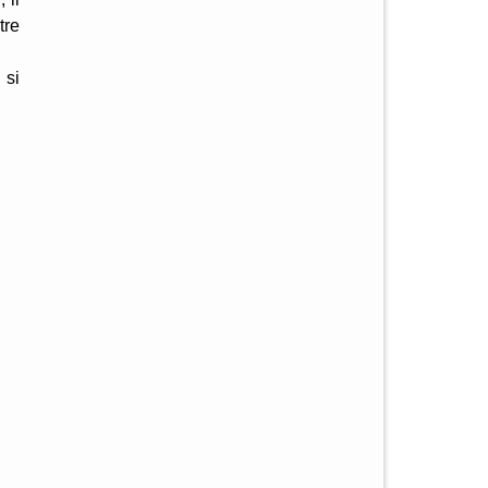
tre
 si