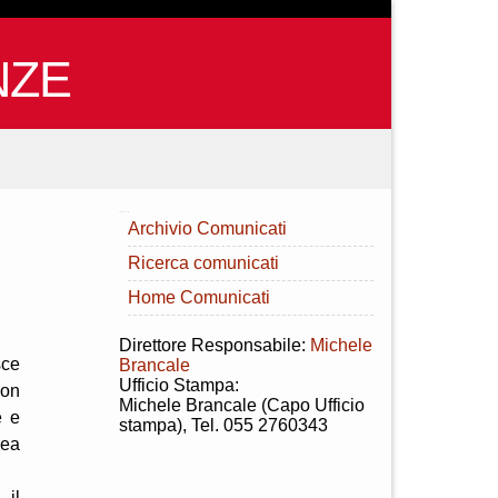
NZE
INDICE
Archivio Comunicati
Ricerca comunicati
Home Comunicati
Direttore Responsabile:
Michele
sce
Brancale
Ufficio Stampa:
con
Michele Brancale (Capo Ufficio
e e
stampa), Tel. 055 2760343
rea
 il