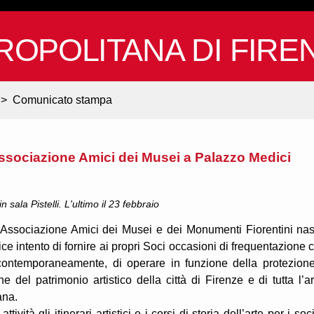
ROPOLITANA DI FIRE
>
Comunicato stampa
ssociazione Amici dei Musei a Palazzo Medici
sala Pistelli. L'ultimo il 23 febbraio
 Associazione Amici dei Musei e dei Monumenti Fiorentini na
ice intento di fornire ai propri Soci occasioni di frequentazione 
 contemporaneamente, di operare in funzione della protezion
ne del patrimonio artistico della città di Firenze e di tutta l’a
ana.
ttività gli itinerari artistici e i corsi di storia dell’arte per i soci,