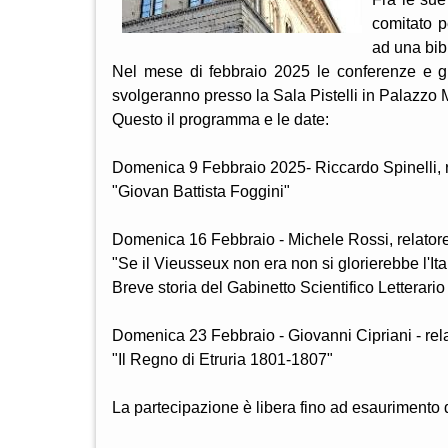
comitato pe
ad una bibl
Nel mese di febbraio 2025 le conferenze e gli 
svolgeranno presso la Sala Pistelli in Palazzo M
Questo il programma e le date:
Domenica 9 Febbraio 2025- Riccardo Spinelli, r
"Giovan Battista Foggini"
Domenica 16 Febbraio - Michele Rossi, relator
"Se il Vieusseux non era non si glorierebbe l'Ital
Breve storia del Gabinetto Scientifico Letterar
Domenica 23 Febbraio - Giovanni Cipriani - rel
"Il Regno di Etruria 1801-1807"
La partecipazione è libera fino ad esaurimento de