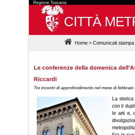
Regione Toscana
CITTÀ MET
Home
>
Comunicati stampa
Le conferenze della domenica dell’A
Riccardi
Tre incontri di approfondimento nel mese di febbraio in 
La storica
con il dupl
le arti e,
divulgazio
metropolit
Fra le sue a