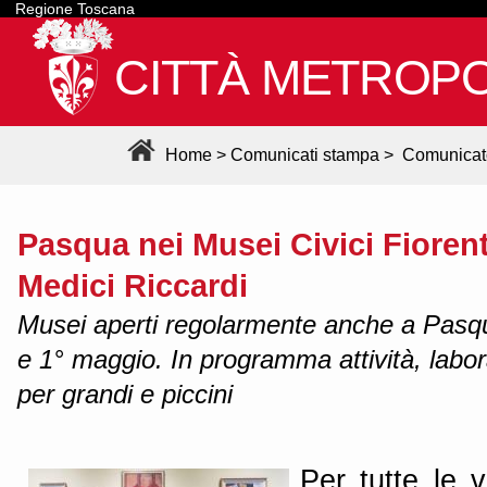
Regione Toscana
CITTÀ METROPO
Home
>
Comunicati stampa
>
Comunicat
Pasqua nei Musei Civici Fiorent
Medici Riccardi
Musei aperti regolarmente anche a Pasqu
e 1° maggio. In programma attività, labora
per grandi e piccini
Per tutte le 