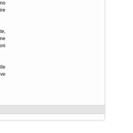
ono
ire
.
te,
one
oni
lle
ive