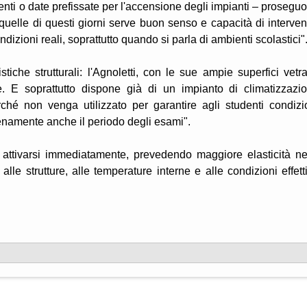
i o date prefissate per l'accensione degli impianti – prosegu
elle di questi giorni serve buon senso e capacità di interven
izioni reali, soprattutto quando si parla di ambienti scolastici"
tiche strutturali: l'Agnoletti, con le sue ampie superfici vetra
re. E soprattutto dispone già di un impianto di climatizzazi
hé non venga utilizzato per garantire agli studenti condizi
renamente anche il periodo degli esami".
 attivarsi immediatamente, prevedendo maggiore elasticità ne
le strutture, alle temperature interne e alle condizioni effett