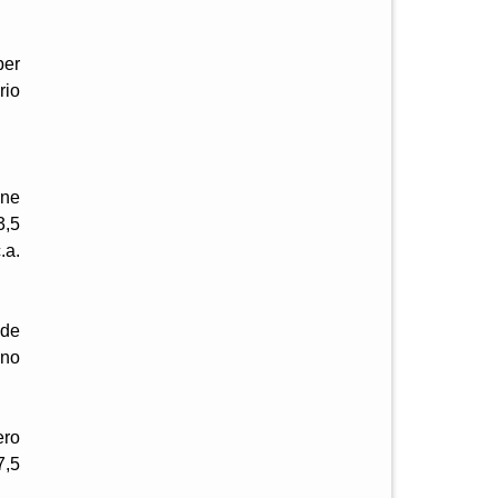
per
rio
one
3,5
.a.
ede
ino
ero
7,5