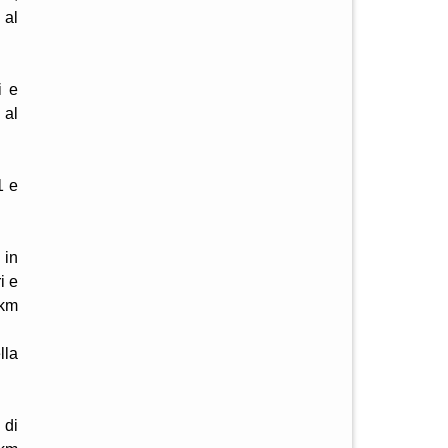
 al
i e
 al
1 e
 in
i e
 km
lla
 di