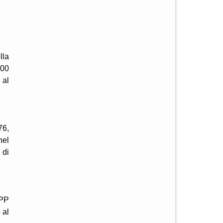
lla
000
 al
76,
nel
 di
SPP
 al