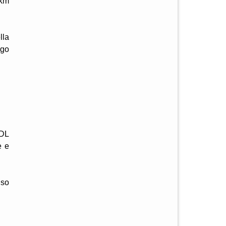
 km
lla
rgo
IDL
e e
nso