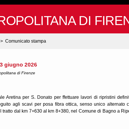
ROPOLITANA DI FIRE
>
Comunicato stampa
ì 3 giugno 2026
ropolitana di Firenze
e Aretina per S. Donato per ffettuare lavori di ripristini definit
eguito agli scavi per posa fibra ottica, senso unico alternato 
el tratto dal km 7+630 al km 8+380, nel Comune di Bagno a Ripo