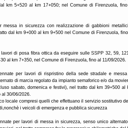
o dal km 5+520 al km 17+050; nel Comune di Firenzuola, fino
r messa in sicurezza con realizzazione di gabbioni metallic
ratto dal km 9+000 al km 9+500 nel Comune di Firenzuola, fino
r lavori di posa fibra ottica da eseguire sulle SSPP 32, 59, 12
+430 al km 7+350, nel Comune di Firenzuola, fino al 11/09/2026.
ennate per lavori di rispristino della sede stradale e messa
ternato di marcia regolato da impianto semaforico e/o da movier
cluso sabato, domenica e festivi), nel tratto dal km 39+500 al
 al 30/06/2026.
locale compresi quelli che effettuano il servizio sostitutivo de
di,nonchè i veicoli di emergenza e pubblica sicurezza
nnate per lavori di messa in sicurezza, senso unico alternato