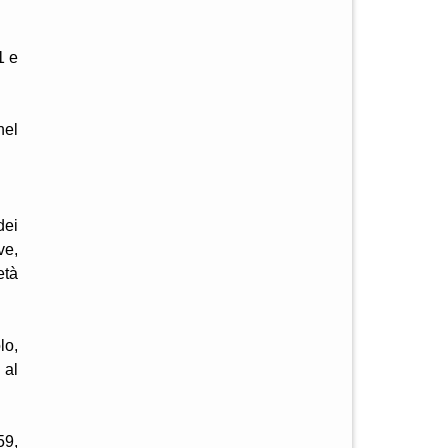
1 e
nel
dei
ve,
età
lo,
 al
59,