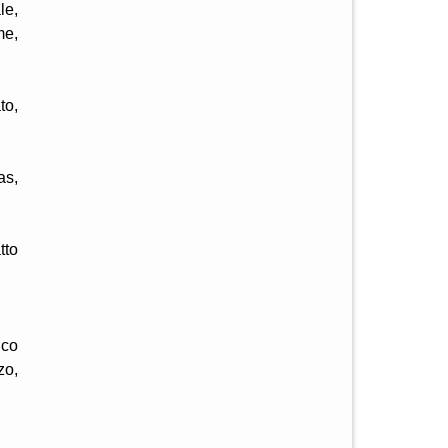
le,
me,
to,
as,
tto
ico
zo,