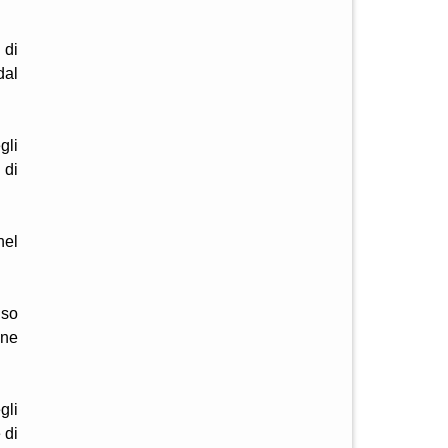
 di
dal
gli
 di
nel
nso
une
gli
 di