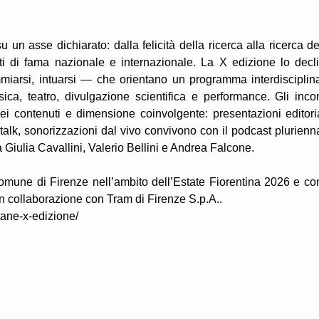
un asse dichiarato: dalla felicità della ricerca alla ricerca de
tisti di fama nazionale e internazionale. La X edizione lo decl
immiarsi, intuarsi — che orientano un programma interdisciplin
usica, teatro, divulgazione scientifica e performance. Gli incon
ei contenuti e dimensione coinvolgente: presentazioni editoria
e, talk, sonorizzazioni dal vivo convivono con il podcast plurienn
a Giulia Cavallini, Valerio Bellini e Andrea Falcone.
Comune di Firenze nell’ambito dell’Estate Fiorentina 2026 e con
 in collaborazione con Tram di Firenze S.p.A..
tane-x-edizione/