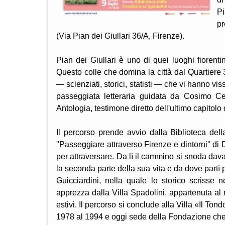
Pi
pr
(Via Pian dei Giullari 36/A, Firenze).
Pian dei Giullari è uno di quei luoghi fiorenti
Questo colle che domina la città dal Quartiere 3, p
— scienziati, storici, statisti — che vi hanno vis
passeggiata letteraria guidata da Cosimo Ce
Antologia, testimone diretto dell'ultimo capitolo 
Il percorso prende avvio dalla Biblioteca dell
''Passeggiare attraverso Firenze e dintorni'' di
per attraversare. Da lì il cammino si snoda dava
la seconda parte della sua vita e da dove partì 
Guicciardini, nella quale lo storico scrisse 
apprezza dalla Villa Spadolini, appartenuta al n
estivi. Il percorso si conclude alla Villa «Il Ton
1978 al 1994 e oggi sede della Fondazione che 