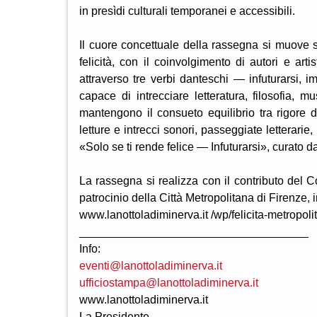
in presìdi culturali temporanei e accessibili.
Il cuore concettuale della rassegna si muove su 
felicità, con il coinvolgimento di autori e ar
attraverso tre verbi danteschi — infuturarsi, 
capace di intrecciare letteratura, filosofia, m
mantengono il consueto equilibrio tra rigore d
letture e intrecci sonori, passeggiate letterari
«Solo se ti rende felice — Infuturarsi», curato d
La rassegna si realizza con il contributo del 
patrocinio della Città Metropolitana di Firenze,
www.lanottoladiminerva.it /wp/felicita-metropoli
____________________________________
Info:
eventi@lanottoladiminerva.it
ufficiostampa@lanottoladiminerva.it
www.lanottoladiminerva.it
La Presidente