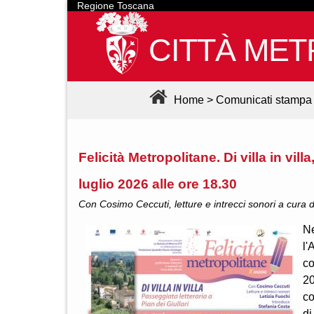
Regione Toscana
CITTÀ MET
Home
>
Comunicati stampa
Felicità Metropolitane. Di villa in vill
luglio 2026 alle ore 18.30
Con Cosimo Ceccuti, letture e intrecci sonori a cura d
Ne
l'
co
20
co
di