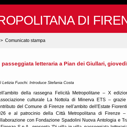
ROPOLITANA DI FIRE
>
Comunicato stampa
a, passeggiata letteraria a Pian dei Giullari, giovedì
i Letizia Fuochi. Introduce Stefania Costa
ll'ambito della rassegna Felicità Metropolitane – X edizio
Associazione culturale La Nottola di Minerva ETS – grazie
ntributo del Comune di Firenze nell'ambito dell'Estate Fiorent
26 e al patrocinio della Città Metropolitana di Firenze –
llaborazione con Fondazione Spadolini Nuova Antologia e T
 Firenze S.p.A., presenta 'Di villa in villa, passeggiata letterari