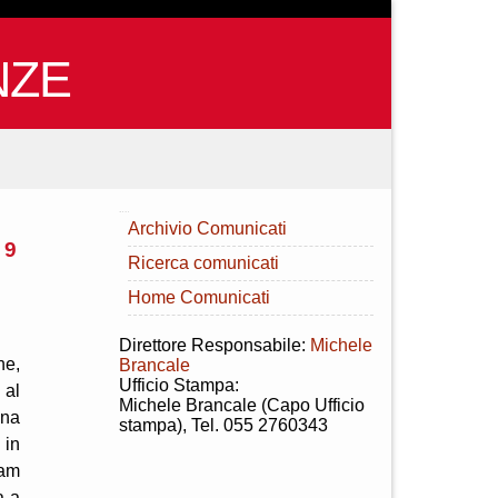
NZE
INDICE
Archivio Comunicati
 9
Ricerca comunicati
Home Comunicati
Direttore Responsabile:
Michele
ne,
Brancale
Ufficio Stampa:
 al
Michele Brancale (Capo Ufficio
ina
stampa), Tel. 055 2760343
 in
ram
a a