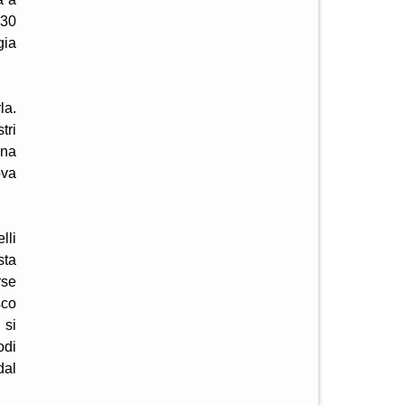
.30
gia
la.
tri
una
ova
lli
sta
rse
sco
 si
odi
dal