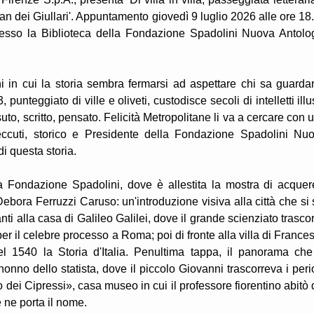
an dei Giullari'. Appuntamento giovedì 9 luglio 2026 alle ore 18
esso la Biblioteca della Fondazione Spadolini Nuova Antolo
ni in cui la storia sembra fermarsi ad aspettare chi sa guardar
unteggiato di ville e oliveti, custodisce secoli di intelletti illus
suto, scritto, pensato. Felicità Metropolitane li va a cercare con 
ccuti, storico e Presidente della Fondazione Spadolini Nu
di questa storia.
a Fondazione Spadolini, dove è allestita la mostra di acquere
 Debora Ferruzzi Caruso: un'introduzione visiva alla città che si 
nti alla casa di Galileo Galilei, dove il grande scienziato trasco
per il celebre processo a Roma; poi di fronte alla villa di France
nel 1540 la Storia d'Italia. Penultima tappa, il panorama che
onno dello statista, dove il piccolo Giovanni trascorreva i peri
do dei Cipressi», casa museo in cui il professore fiorentino abitò 
ne porta il nome.