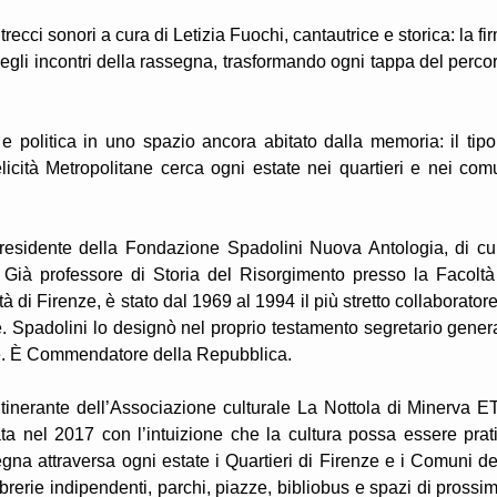
ecci sonori a cura di Letizia Fuochi, cantautrice e storica: la fi
egli incontri della rassegna, trasformando ogni tappa del perco
a e politica in uno spazio ancora abitato dalla memoria: il tipo
elicità Metropolitane cerca ogni estate nei quartieri e nei com
residente della Fondazione Spadolini Nuova Antologia, di cu
. Già professore di Storia del Risorgimento presso la Facoltà
à di Firenze, è stato dal 1969 al 1994 il più stretto collaboratore
e. Spadolini lo designò nel proprio testamento segretario gener
one. È Commendatore della Repubblica.
 itinerante dell’Associazione culturale La Nottola di Minerva E
a nel 2017 con l’intuizione che la cultura possa essere prat
egna attraversa ogni estate i Quartieri di Firenze e i Comuni de
ibrerie indipendenti, parchi, piazze, bibliobus e spazi di prossim