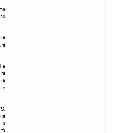
rma
rso
 di
uni
i è
 di
 di
ale
TS,
ica
lla
ità