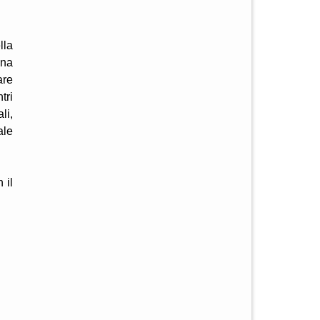
lla
ina
are
tri
li,
ale
 il