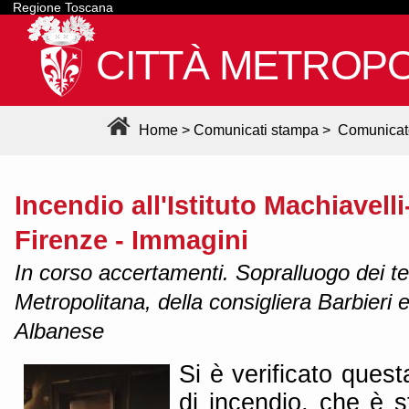
Regione Toscana
CITTÀ METROPO
Home
>
Comunicati stampa
>
Comunicat
Incendio all'Istituto Machiavell
Firenze - Immagini
In corso accertamenti. Sopralluogo dei tec
Metropolitana, della consigliera Barbieri 
Albanese
Si è verificato quest
di incendio, che è st