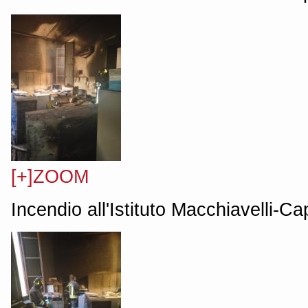
[+]ZOOM
Incendio all'Istituto Macchiavelli-C