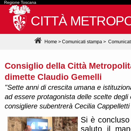
Regione Toscana
CITTÀ METROPO
Home
>
Comunicati stampa
>
Comunicat
Consiglio della Città Metropolit
dimette Claudio Gemelli
"Sette anni di crescita umana e istituziona
ad essere protagonista delle scelte degli e
consigliere subentrerà Cecilia Cappelletti
Si è concluso
saluto il man