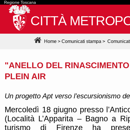
Regione Toscana
CITTÀ METROPO
Home
>
Comunicati stampa
>
Comunicat
"ANELLO DEL RINASCIMENTO
PLEIN AIR
Un progetto Apt verso l’escursionismo del
Mercoledì 18 giugno presso l’Antic
(Località L’Apparita – Bagno a Ripo
turismo di Firenze ha prese