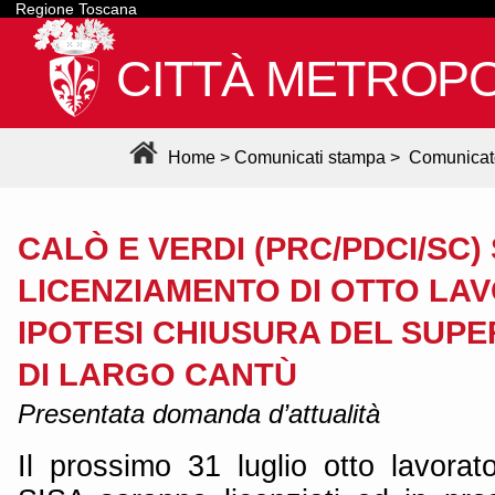
Regione Toscana
CITTÀ METROPO
Home
>
Comunicati stampa
>
Comunicat
CALÒ E VERDI (PRC/PDCI/SC)
LICENZIAMENTO DI OTTO LAV
IPOTESI CHIUSURA DEL SUP
DI LARGO CANTÙ
Presentata domanda d’attualità
Il prossimo 31 luglio otto lavorat