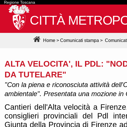
Regione Toscana
CITTÀ METROPO
Home
>
Comunicati stampa
>
Comunicat
ALTA VELOCITA', IL PDL: "N
DA TUTELARE"
"Con la piena e riconosciuta attività dell
ambientale". Presentata una mozione in C
Cantieri dell'Alta velocità a Firen
consiglieri provinciali del Pdl in
Giunta della Provincia di Firenze ad