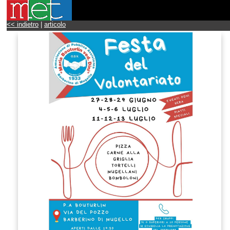
<< indietro
|
articolo