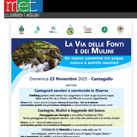
<< indietro
|
articolo