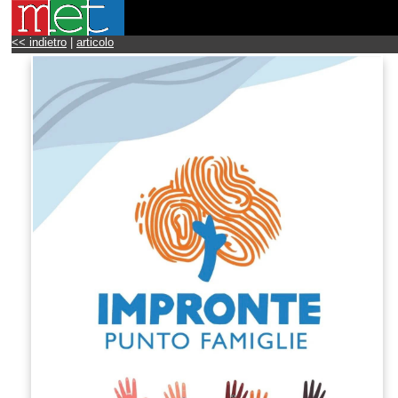
<< indietro
|
articolo