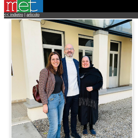
<< indietro
|
articolo