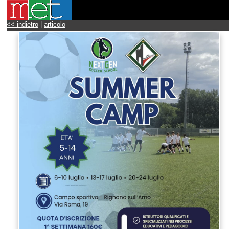
<< indietro
|
articolo