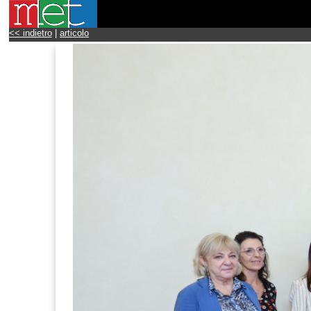
<< indietro
|
articolo