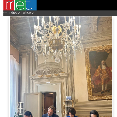
<< indietro
|
articolo