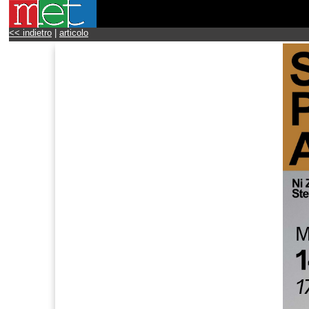
<< indietro
|
articolo