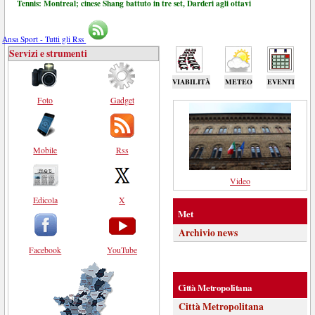
Tennis: Montreal; cinese Shang battuto in tre set, Darderi agli ottavi
Ansa Sport - Tutti gli Rss
Servizi e strumenti
VIABILITÀ
METEO
EVENTI
Foto
Gadget
Mobile
Rss
Video
Edicola
X
Met
Archivio news
Facebook
YouTube
Città Metropolitana
Città Metropolitana