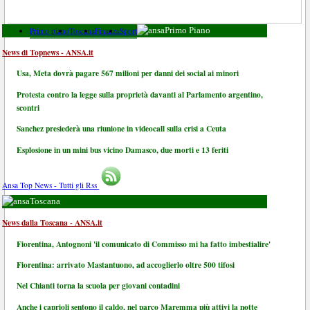
Primo piano
Toscana
Finanza
Sport
Primo Piano
News di Topnews - ANSA.it
Usa, Meta dovrà pagare 567 milioni per danni dei social ai minori
Protesta contro la legge sulla proprietà davanti al Parlamento argentino,
scontri
Sanchez presiederà una riunione in videocall sulla crisi a Ceuta
Esplosione in un mini bus vicino Damasco, due morti e 13 feriti
Ansa Top News - Tutti gli Rss
Toscana
News dalla Toscana - ANSA.it
Fiorentina, Antognoni 'il comunicato di Commisso mi ha fatto imbestialire'
Fiorentina: arrivato Mastantuono, ad accoglierlo oltre 500 tifosi
Nel Chianti torna la scuola per giovani contadini
Anche i caprioli sentono il caldo, nel parco Maremma più attivi la notte