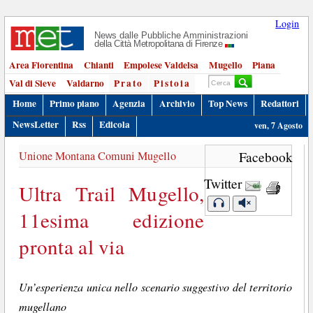
Login
News dalle Pubbliche Amministrazioni
della Città Metropolitana di Firenze
Area Fiorentina
Chianti
Empolese Valdelsa
Mugello
Piana
Val di Sieve
Valdarno
Prato
Pistoia
Home
Primo piano
Agenzia
Archivio
Top News
Redattori
NewsLetter
Rss
Edicola
ven, 7 Agosto
Unione Montana Comuni Mugello
Facebook
Twitter
Ultra Trail Mugello,
11esima edizione
pronta al via
Un’esperienza unica nello scenario suggestivo del territorio
mugellano