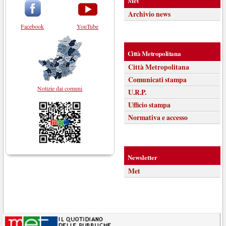
Met
Archivio news
Facebook
YouTube
Città Metropolitana
Città Metropolitana
Comunicati stampa
Notizie dai comuni
U.R.P.
Ufficio stampa
Normativa e accesso
Newsletter
Met