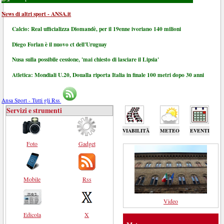
News di altri sport - ANSA.it
Calcio: Real ufficializza Diomandè, per il 19enne ivoriano 140 milioni
Diego Forlan è il nuovo ct dell'Uruguay
Nusa sulla possibile cessione, 'mai chiesto di lasciare il Lipsia'
Atletica: Mondiali U.20, Doualla riporta Italia in finale 100 metri dopo 30 anni
Ansa Sport - Tutti gli Rss
Servizi e strumenti
VIABILITÀ
METEO
EVENTI
Foto
Gadget
Mobile
Rss
Video
Edicola
X