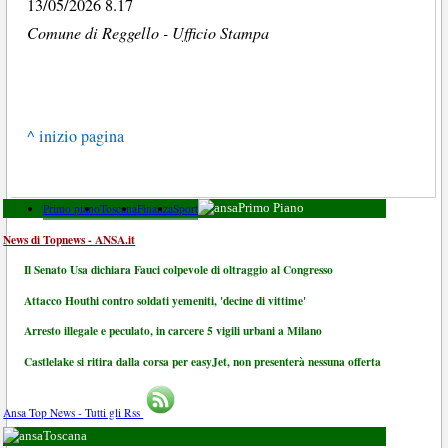
13/05/2026 8.17
Comune di Reggello - Ufficio Stampa
^ inizio pagina
Primo piano
Toscana
Finanza
Sport
Primo Piano
News di Topnews - ANSA.it
Il Senato Usa dichiara Fauci colpevole di oltraggio al Congresso
Attacco Houthi contro soldati yemeniti, 'decine di vittime'
Arresto illegale e peculato, in carcere 5 vigili urbani a Milano
Castlelake si ritira dalla corsa per easyJet, non presenterà nessuna offerta
Ansa Top News - Tutti gli Rss
Toscana