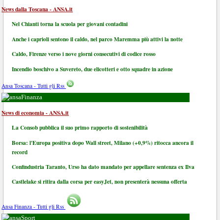
News dalla Toscana - ANSA.it
Nel Chianti torna la scuola per giovani contadini
Anche i caprioli sentono il caldo, nel parco Maremma più attivi la notte
Caldo, Firenze verso i nove giorni consecutivi di codice rosso
Incendio boschivo a Suvereto, due elicotteri e otto squadre in azione
Ansa Toscana - Tutti gli Rss
Finanza
News di economia - ANSA.it
La Consob pubblica il suo primo rapporto di sostenibilità
Borsa: l'Europa positiva dopo Wall street, Milano (+0,9%) ritocca ancora il
record
Confindustria Taranto, Urso ha dato mandato per appellare sentenza ex Ilva
Castlelake si ritira dalla corsa per easyJet, non presenterà nessuna offerta
Ansa Finanza - Tutti gli Rss
Sport