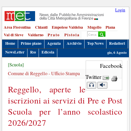
Login
News dalle Pubbliche Amministrazioni
della Città Metropolitana di Firenze
Area Fiorentina
Chianti
Empolese Valdelsa
Mugello
Piana
Val di Sieve
Valdarno
Prato
Pistoia
Home
Primo piano
Agenzia
Archivio
Top News
Redattori
NewsLetter
Rss
Edicola
gio, 6 Agosto
[Scuola]
Facebook
Comune di Reggello - Ufficio Stampa
Twitter
Reggello, aperte le
iscrizioni ai servizi di Pre e Post
Scuola per l’anno scolastico
2026/2027