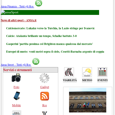
Ansa Finanza - Tutti gli Rss
Sport
News di altri sport - ANSA.it
Calciomercato: Lukaku verso la Turchia, la Lazio stringe per Ivanovic
Calcio: Atalanta brillante un tempo, Schalke battuto 3-0
Gasperini 'partita pessima col Brighton manca qualcosa dal mercato'
Europei di nuoto: venti metri sopra il cielo, Cosetti-Barnaba argento di coppia
Ansa Sport - Tutti gli Rss
Servizi e strumenti
VIABILITÀ
METEO
EVENTI
Foto
Gadget
Mobile
Rss