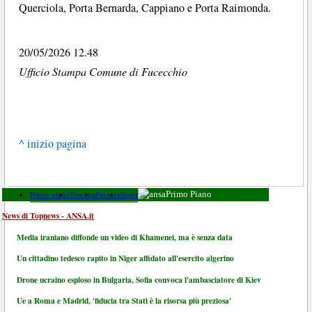
Querciola, Porta Bernarda, Cappiano e Porta Raimonda.
20/05/2026 12.48
Ufficio Stampa Comune di Fucecchio
^ inizio pagina
Primo piano
Toscana
Finanza
Sport
Primo Piano
News di Topnews - ANSA.it
Media iraniano diffonde un video di Khamenei, ma è senza data
Un cittadino tedesco rapito in Niger affidato all'esercito algerino
Drone ucraino esploso in Bulgaria, Sofia convoca l'ambasciatore di Kiev
Ue a Roma e Madrid, 'fiducia tra Stati è la risorsa più preziosa'