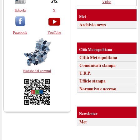
Video
Edicola
X
Met
Archivio news
Facebook
YouTube
Città Metropolitana
Città Metropolitana
Comunicati stampa
Notizie dai comuni
U.R.P.
Ufficio stampa
Normativa e accesso
Newsletter
Met