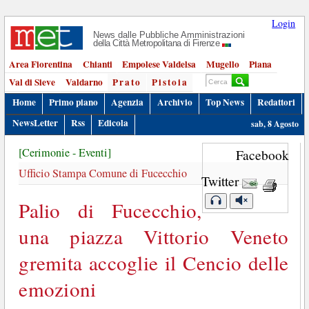
Login
News dalle Pubbliche Amministrazioni
della Città Metropolitana di Firenze
Area Fiorentina
Chianti
Empolese Valdelsa
Mugello
Piana
Val di Sieve
Valdarno
Prato
Pistoia
Home
Primo piano
Agenzia
Archivio
Top News
Redattori
NewsLetter
Rss
Edicola
sab, 8 Agosto
[Cerimonie - Eventi]
Facebook
Ufficio Stampa Comune di Fucecchio
Twitter
Palio di Fucecchio,
una piazza Vittorio Veneto
gremita accoglie il Cencio delle
emozioni