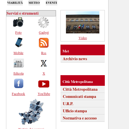
VIABILITÀ
METEO
EVENTI
Servizi e strumenti
Foto
Gadget
Video
Met
Mobile
Rss
Archivio news
Edicola
X
Città Metropolitana
Città Metropolitana
Facebook
YouTube
Comunicati stampa
U.R.P.
Ufficio stampa
Normativa e accesso
Notizie dai comuni