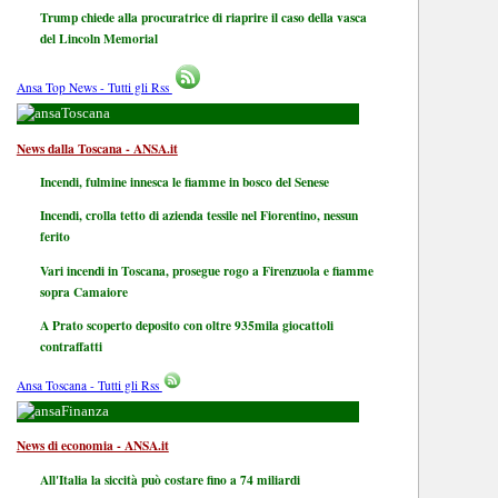
Trump chiede alla procuratrice di riaprire il caso della vasca
del Lincoln Memorial
Ansa Top News - Tutti gli Rss
Toscana
News dalla Toscana - ANSA.it
Incendi, fulmine innesca le fiamme in bosco del Senese
Incendi, crolla tetto di azienda tessile nel Fiorentino, nessun
ferito
Vari incendi in Toscana, prosegue rogo a Firenzuola e fiamme
sopra Camaiore
A Prato scoperto deposito con oltre 935mila giocattoli
contraffatti
Ansa Toscana - Tutti gli Rss
Finanza
News di economia - ANSA.it
All'Italia la siccità può costare fino a 74 miliardi