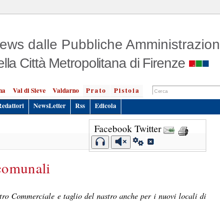
ews dalle Pubbliche Amministrazion
ella Città Metropolitana di Firenze
na
Val di Sieve
Valdarno
Prato
Pistoia
Redattori
NewsLetter
Rss
Edicola
Facebook
Twitter
comunali
ro Commerciale e taglio del nastro anche per i nuovi locali di