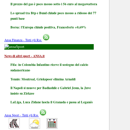
Il prezzo del gas è poco mosso sotto i 56 euro al megawattora
Lo spread tra Btp e Bund chiude poco mosso a ridosso dei 77
punti base
Borsa: l'Europa chiude positiva, Francoforte +0,69%
Ansa Finanza - Tutti gli Rss
Sport
News di altri sport - ANSA.it
Fifa: in Colombia Infantino riceve il sostegno del calcio
sudamericano
Tennis: Montreal, Griekspoor elimina Arnaldi
Il Napoli si muove per Badiashile e Gabriel Jesus, la Juve
insiste su Zirkzee
LaLiga, Luca Zidane lascia il Granada e passa al Leganés
Ansa Sport - Tutti gli Rss