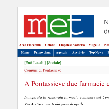
N
d
Area Fiorentina
Chianti
Empolese Valdelsa
Mugello
Pia
Home
Primo piano
Agenzia
Archivio
Top News
[Enti Locali ]
[Sociale]
Comune di Pontassieve
A Pontassieve due farmacie 
Inaugurata la rinnovata farmacia comunale del Cent
Via Aretina, aperti dal mese di aprile