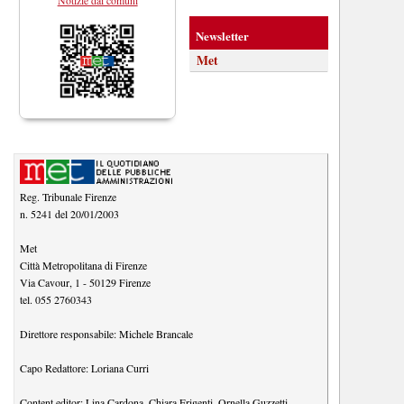
Newsletter
Met
Reg. Tribunale Firenze
n. 5241 del 20/01/2003
Met
Città Metropolitana di Firenze
Via Cavour, 1
-
50129
Firenze
tel.
055 2760343
Direttore responsabile:
Michele Brancale
Capo Redattore:
Loriana Curri
Content editor:
Lina Cardona
,
Chiara Frigenti
,
Ornella Guzzetti
,