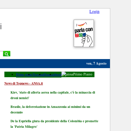
Login
i
ven, 7 Agosto
Primo piano
Toscana
Finanza
Sport
Primo Piano
News di Topnews - ANSA.it
Kiev, 'stato di allerta aerea nella capitale, c'è la minaccia di
droni nemici'
Brasile, la deforestazione in Amazzonia ai minimi da un
decennio
De la Espriella giura da presidente della Colombia e promette
la 'Patria Milagro'