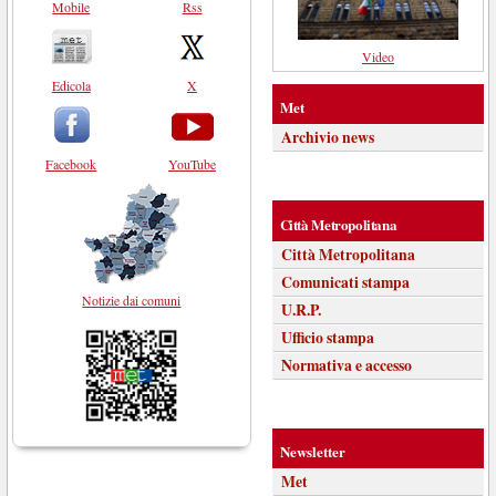
Mobile
Rss
Video
Edicola
X
Met
Archivio news
Facebook
YouTube
Città Metropolitana
Città Metropolitana
Comunicati stampa
Notizie dai comuni
U.R.P.
Ufficio stampa
Normativa e accesso
Newsletter
Met