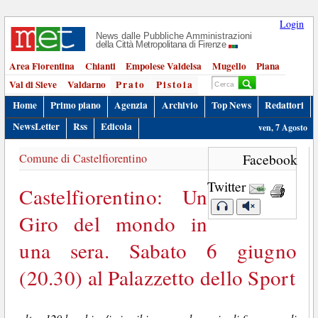
Login
News dalle Pubbliche Amministrazioni
della Città Metropolitana di Firenze
Area Fiorentina
Chianti
Empolese Valdelsa
Mugello
Piana
Val di Sieve
Valdarno
Prato
Pistoia
Home
Primo piano
Agenzia
Archivio
Top News
Redattori
NewsLetter
Rss
Edicola
ven, 7 Agosto
Comune di Castelfiorentino
Facebook
Twitter
Castelfiorentino: Un
Giro del mondo in
una sera. Sabato 6 giugno
(20.30) al Palazzetto dello Sport