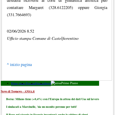
desidera iscriversi ai corsi di ginnastica artistica può
contattare Margaret (328.6122205) oppure Giorgia
(331.7664693)
02/06/2026 8.52
Ufficio stampa Comune di Castelfiorentino
^ inizio pagina
Primo piano
Toscana
Finanza
Sport
Primo Piano
News di Topnews - ANSA.it
Borsa: Milano tiene (+0,4%) con l'Europa in attesa dei dati Usa sul lavoro
I sindacati a Marcinelle, 'sia un monito perenne per tutti'
Il Papa nel viaggio in Francia incontrerà anche le vittime di abusi