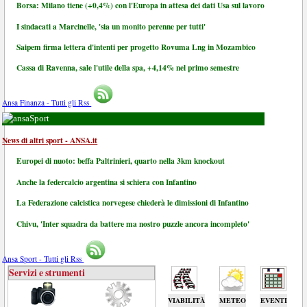
Borsa: Milano tiene (+0,4%) con l'Europa in attesa dei dati Usa sul lavoro
I sindacati a Marcinelle, 'sia un monito perenne per tutti'
Saipem firma lettera d'intenti per progetto Rovuma Lng in Mozambico
Cassa di Ravenna, sale l'utile della spa, +4,14% nel primo semestre
Ansa Finanza - Tutti gli Rss
Sport
News di altri sport - ANSA.it
Europei di nuoto: beffa Paltrinieri, quarto nella 3km knockout
Anche la federcalcio argentina si schiera con Infantino
La Federazione calcistica norvegese chiederà le dimissioni di Infantino
Chivu, 'Inter squadra da battere ma nostro puzzle ancora incompleto'
Ansa Sport - Tutti gli Rss
Servizi e strumenti
VIABILITÀ
METEO
EVENTI