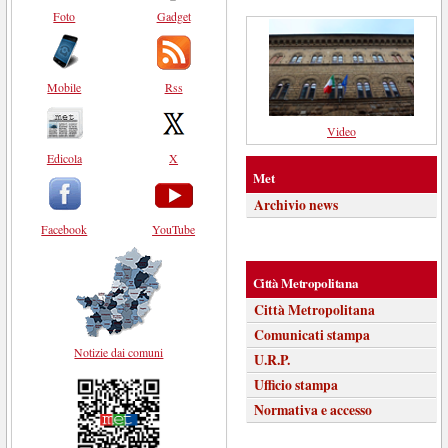
Foto
Gadget
Mobile
Rss
Video
Edicola
X
Met
Archivio news
Facebook
YouTube
Città Metropolitana
Città Metropolitana
Comunicati stampa
Notizie dai comuni
U.R.P.
Ufficio stampa
Normativa e accesso