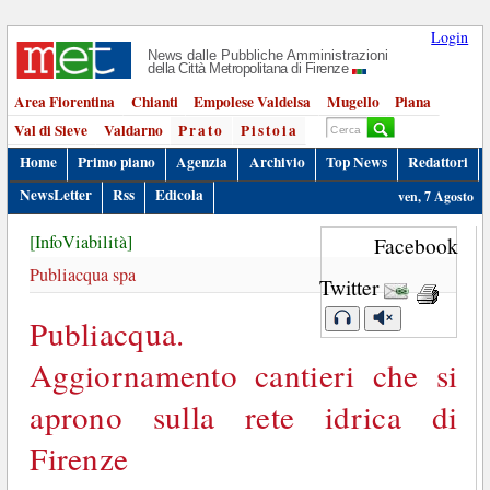
Login
News dalle Pubbliche Amministrazioni
della Città Metropolitana di Firenze
Area Fiorentina
Chianti
Empolese Valdelsa
Mugello
Piana
Val di Sieve
Valdarno
Prato
Pistoia
Home
Primo piano
Agenzia
Archivio
Top News
Redattori
NewsLetter
Rss
Edicola
ven, 7 Agosto
[InfoViabilità]
Facebook
Publiacqua spa
Twitter
Publiacqua.
Aggiornamento cantieri che si
aprono sulla rete idrica di
Firenze