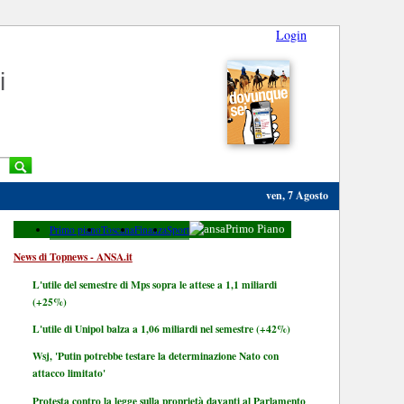
Login
i
ven, 7 Agosto
Primo piano
Toscana
Finanza
Sport
Primo Piano
News di Topnews - ANSA.it
L'utile del semestre di Mps sopra le attese a 1,1 miliardi
(+25%)
L'utile di Unipol balza a 1,06 miliardi nel semestre (+42%)
Wsj, 'Putin potrebbe testare la determinazione Nato con
attacco limitato'
Protesta contro la legge sulla proprietà davanti al Parlamento