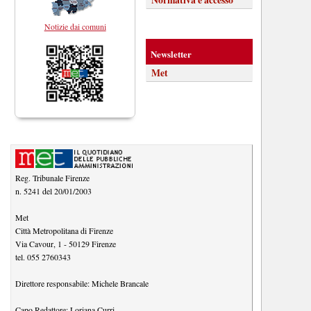
Notizie dai comuni
Newsletter
Met
Reg. Tribunale Firenze
n. 5241 del 20/01/2003
Met
Città Metropolitana di Firenze
Via Cavour, 1
-
50129
Firenze
tel.
055 2760343
Direttore responsabile:
Michele Brancale
Capo Redattore:
Loriana Curri