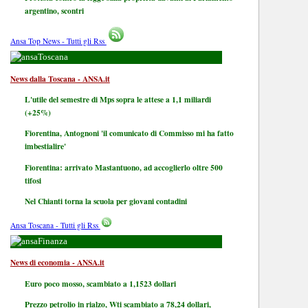
argentino, scontri
Ansa Top News - Tutti gli Rss
Toscana
News dalla Toscana - ANSA.it
L'utile del semestre di Mps sopra le attese a 1,1 miliardi
(+25%)
Fiorentina, Antognoni 'il comunicato di Commisso mi ha fatto
imbestialire'
Fiorentina: arrivato Mastantuono, ad accoglierlo oltre 500
tifosi
Nel Chianti torna la scuola per giovani contadini
Ansa Toscana - Tutti gli Rss
Finanza
News di economia - ANSA.it
Euro poco mosso, scambiato a 1,1523 dollari
Prezzo petrolio in rialzo, Wti scambiato a 78,24 dollari,