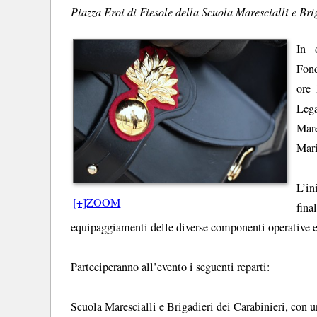
Piazza Eroi di Fiesole della Scuola Marescialli e Bri
In 
Fond
ore 
Lega
Mare
Mari
L’in
[+]ZOOM
fina
equipaggiamenti delle diverse componenti operative e 
Parteciperanno all’evento i seguenti reparti:
Scuola Marescialli e Brigadieri dei Carabinieri, con 