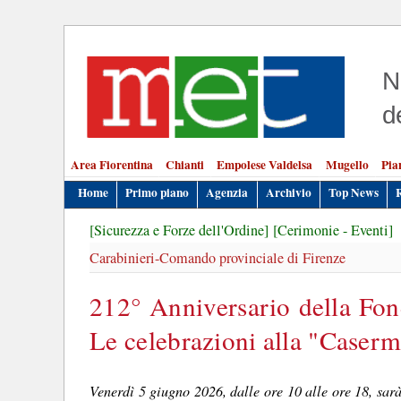
N
d
Area Fiorentina
Chianti
Empolese Valdelsa
Mugello
Pia
Home
Primo piano
Agenzia
Archivio
Top News
[Sicurezza e Forze dell'Ordine]
[Cerimonie - Eventi]
Carabinieri-Comando provinciale di Firenze
212° Anniversario della Fon
Le celebrazioni alla "Caser
Venerdì 5 giugno 2026, dalle ore 10 alle ore 18, sarà 