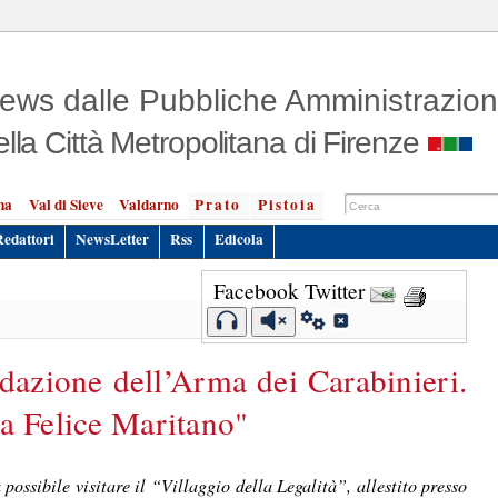
ews dalle Pubbliche Amministrazion
ella Città Metropolitana di Firenze
na
Val di Sieve
Valdarno
Prato
Pistoia
Redattori
NewsLetter
Rss
Edicola
Facebook
Twitter
dazione dell’Arma dei Carabinieri.
ma Felice Maritano"
possibile visitare il “Villaggio della Legalità”, allestito presso