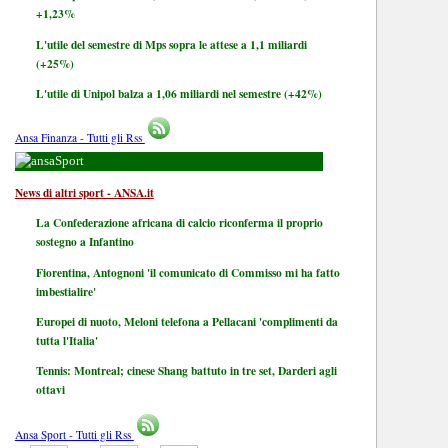
+1,23%
L'utile del semestre di Mps sopra le attese a 1,1 miliardi
(+25%)
L'utile di Unipol balza a 1,06 miliardi nel semestre (+42%)
Ansa Finanza - Tutti gli Rss
Sport
News di altri sport - ANSA.it
La Confederazione africana di calcio riconferma il proprio
sostegno a Infantino
Fiorentina, Antognoni 'il comunicato di Commisso mi ha fatto
imbestialire'
Europei di nuoto, Meloni telefona a Pellacani 'complimenti da
tutta l'Italia'
Tennis: Montreal; cinese Shang battuto in tre set, Darderi agli
ottavi
Ansa Sport - Tutti gli Rss