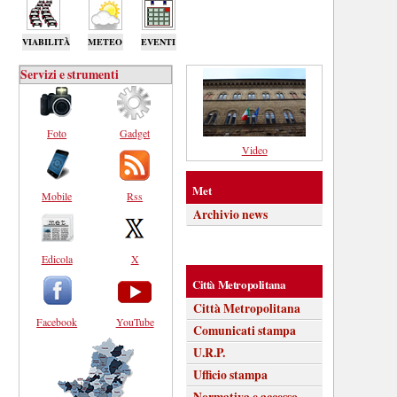
VIABILITÀ
METEO
EVENTI
Servizi e strumenti
Foto
Gadget
Video
Met
Mobile
Rss
Archivio news
Edicola
X
Città Metropolitana
Città Metropolitana
Facebook
YouTube
Comunicati stampa
U.R.P.
Ufficio stampa
Normativa e accesso