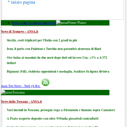
^ inizio pagina
Primo piano
Toscana
Finanza
Sport
Primo Piano
News di Topnews - ANSA.it
Siccità, costi triplicati per l'Italia con 2 gradi in più
Iran, il patto con Pakistan e Turchia non garantirà sicurezza di Riad
Oro balza ai massimi da due mesi dopo dati sul lavoro Usa, +3% a 4.372
dollari
Bignami (FdI), richiesta opposizioni è medaglia, Scalfaro fu figura divisiva
Ansa Top News - Tutti gli Rss
Toscana
News dalla Toscana - ANSA.it
Vari incendi in Toscana, prosegue rogo a Firenzuola e fiamme sopra Camaiore
A Prato scoperto deposito con oltre 935mila giocattoli contraffatti