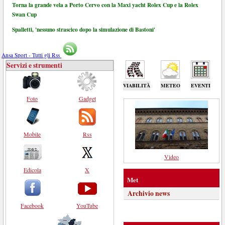
Torna la grande vela a Porto Cervo con la Maxi yacht Rolex Cup e la Rolex
Swan Cup
Spalletti, 'nessuno strascico dopo la simulazione di Bastoni'
Ansa Sport - Tutti gli Rss
Servizi e strumenti
VIABILITÀ
METEO
EVENTI
Foto
Gadget
Mobile
Rss
Video
Edicola
X
Met
Archivio news
Facebook
YouTube