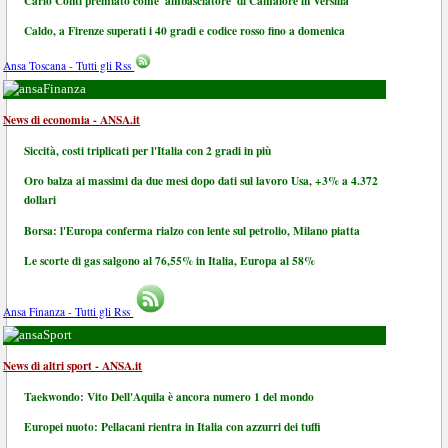
Carlo Conti premiato come 'ambasciatore' di Camaiore in Versilia
Caldo, a Firenze superati i 40 gradi e codice rosso fino a domenica
Ansa Toscana - Tutti gli Rss
Finanza
News di economia - ANSA.it
Siccità, costi triplicati per l'Italia con 2 gradi in più
Oro balza ai massimi da due mesi dopo dati sul lavoro Usa, +3% a 4.372
dollari
Borsa: l'Europa conferma rialzo con lente sul petrolio, Milano piatta
Le scorte di gas salgono al 76,55% in Italia, Europa al 58%
Ansa Finanza - Tutti gli Rss
Sport
News di altri sport - ANSA.it
Taekwondo: Vito Dell'Aquila è ancora numero 1 del mondo
Europei nuoto: Pellacani rientra in Italia con azzurri dei tuffi