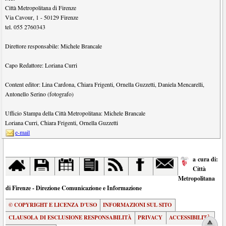
Città Metropolitana di Firenze
Via Cavour, 1
-
50129
Firenze
tel.
055 2760343
Direttore responsabile:
Michele Brancale
Capo Redattore:
Loriana Curri
Content editor:
Lina Cardona
,
Chiara Frigenti
,
Ornella Guzzetti
,
Daniela Mencarelli
,
Antonello Serino (fotografo)
Ufficio Stampa della Città Metropolitana:
Michele Brancale
Loriana Curri
,
Chiara Frigenti
,
Ornella Guzzetti
e-mail
a cura di:
Città
Metropolitana
di Firenze - Direzione Comunicazione e Informazione
© COPYRIGHT E LICENZA D'USO
INFORMAZIONI SUL SITO
CLAUSOLA DI ESCLUSIONE RESPONSABILITÀ
PRIVACY
ACCESSIBILITÀ