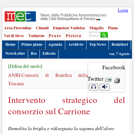
Login
News dalle Pubbliche Amministrazioni
della Città Metropolitana di Firenze
Area Fiorentina
Chianti
Empolese Valdelsa
Mugello
Piana
Val di Sieve
Valdarno
Prato
Pistoia
Home
Primo piano
Agenzia
Archivio
Top News
Redattori
NewsLetter
Rss
Edicola
ven, 7 Agosto
[Difesa del suolo]
Facebook
ANBI-Consorzi di Bonifica della
Twitter
Toscana
Intervento strategico del
consorzio sul Carrione
Demolita la briglia e ridisegnata la sagoma dell'alveo