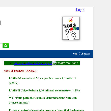
Login
i
ven, 7 Agosto
Primo piano
Toscana
Finanza
Sport
Primo Piano
News di Topnews - ANSA.it
L'utile del semestre di Mps sopra le attese a 1,1 miliardi
(+25%)
L'utile di Unipol balza a 1,06 miliardi nel semestre (+42%)
Wsj, 'Putin potrebbe testare la determinazione Nato con
attacco limitato'
Protesta contro la legge sulla proprietà davanti al Parlamento