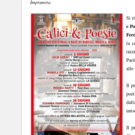
Impruneta.
Si r
e Po
Fer
la c
iniz
Paol
alle
Il p
poet
dall
unis
Il p