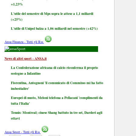
+1,23%
L'utile del semestre di Mps sopra le attese a 1,1 miliardi
(+25%)
L'utile di Unipol balza a 1,06 miliardi nel semestre (+42%)
Ansa Finanza - Tutti gli Rss
Sport
News di altri sport - ANSA.it
La Confederazione africana di calcio riconferma il proprio
sostegno a Infantino
Fiorentina, Antognoni 'il comunicato di Commisso mi ha fatto
imbestialire'
Europei di nuoto, Meloni telefona a Pellacani 'complimenti da
tutta l'Italia'
Tennis: Montreal; cinese Shang battuto in tre set, Darderi agli
ottavi
Ansa Sport - Tutti gli Rss