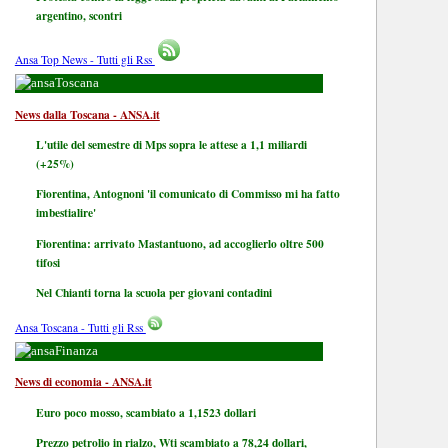
argentino, scontri
Ansa Top News - Tutti gli Rss
Toscana
News dalla Toscana - ANSA.it
L'utile del semestre di Mps sopra le attese a 1,1 miliardi
(+25%)
Fiorentina, Antognoni 'il comunicato di Commisso mi ha fatto
imbestialire'
Fiorentina: arrivato Mastantuono, ad accoglierlo oltre 500
tifosi
Nel Chianti torna la scuola per giovani contadini
Ansa Toscana - Tutti gli Rss
Finanza
News di economia - ANSA.it
Euro poco mosso, scambiato a 1,1523 dollari
Prezzo petrolio in rialzo, Wti scambiato a 78,24 dollari,