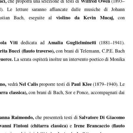
ci,
Wilfred Owen
che proporrà una selezione di testi di
(1893–
8). Le letture saranno affiancate dalle musiche di Johann
violino da Kevin Mucaj,
astian Bach, eseguite al
con
ola Viti
Amalia Guglielminetti
dedicata ad
(1881–1941).
ita Bucci (flauto traverso),
con brani di Telemann, C.P.E. Bach
uerce.
La serata ospiterà inoltre un intervento poetico di Monika
no,
Nel Calis
Paul Klee
vedrà
proporre testi di
(1879–1940). Le
rra classica),
con brani di Bach, Sor e Ponce, accompagnati dai
anna Raimondo,
Salvatore Di Giacomo
che presenterà testi di
vanni Fintoni (chitarra classica)
Irene Brancaccio (flauto
e