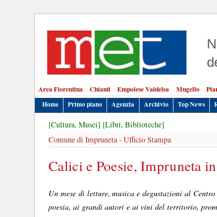
N
d
Area Fiorentina
Chianti
Empolese Valdelsa
Mugello
Pia
Home
Primo piano
Agenzia
Archivio
Top News
[Cultura, Musei]
[Libri, Biblioteche]
Comune di Impruneta - Ufficio Stampa
Calici e Poesie, Impruneta in
Un mese di letture, musica e degustazioni al Centro 
poesia, ai grandi autori e ai vini del territorio, pr