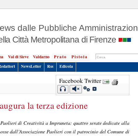
ews dalle Pubbliche Amministrazion
ella Città Metropolitana di Firenze
na
Val di Sieve
Valdarno
Prato
Pistoia
Redattori
NewsLetter
Rss
Edicola
Facebook
Twitter
augura la terza edizione
Paolieri di Creatività a Impruneta: quattro serate dedicate alla
omosse dall’Associazione Paolieri con il patrocinio del Comune di