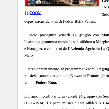
Gera
191
[+]ZOOM
Seb
degustazione dei vini di Podere Bella Venere.
12 giugno
Man
Il ciclo proseguirà venerdì
con
Margher
L’accompagnamento musicale sarà affidato a
Azienda Agricola La Q
e Honegger, e con i vini dell’
Marty.
19 giug
Il terzo appuntamento, in programma venerdì
Giovanni Fintoni (chita
musiche saranno eseguite da
Podere Ema.
vini di
26 giugno
Sus
L’ultimo incontro si terrà venerdì
con
Gio
(1860–1934). La parte musicale sarà affidata a