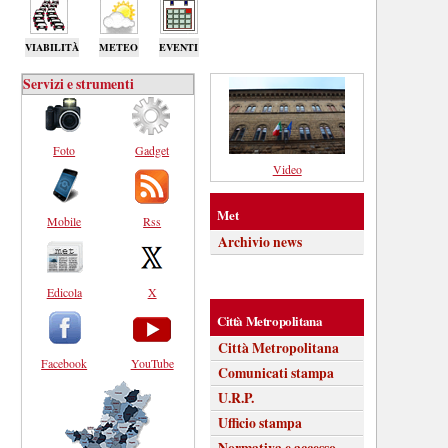
VIABILITÀ
METEO
EVENTI
Servizi e strumenti
Foto
Gadget
Video
Met
Mobile
Rss
Archivio news
Edicola
X
Città Metropolitana
Città Metropolitana
Facebook
YouTube
Comunicati stampa
U.R.P.
Ufficio stampa
Normativa e accesso