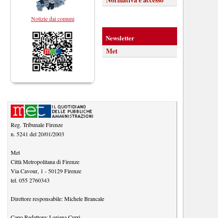
Notizie dai comuni
Newsletter
Met
Reg. Tribunale Firenze
n. 5241 del 20/01/2003
Met
Città Metropolitana di Firenze
Via Cavour, 1
-
50129
Firenze
tel.
055 2760343
Direttore responsabile:
Michele Brancale
Capo Redattore:
Loriana Curri