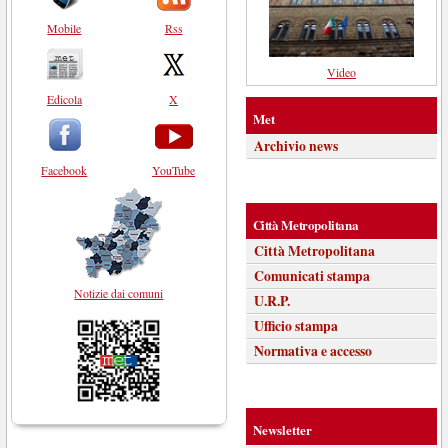
Mobile
Rss
Video
Edicola
X
Met
Archivio news
Facebook
YouTube
Città Metropolitana
Città Metropolitana
Comunicati stampa
Notizie dai comuni
U.R.P.
Ufficio stampa
Normativa e accesso
Newsletter