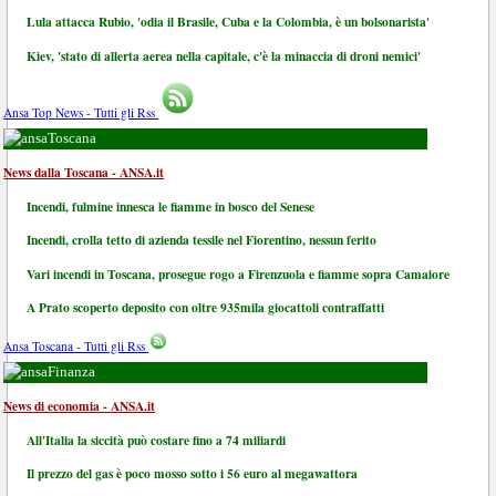
Lula attacca Rubio, 'odia il Brasile, Cuba e la Colombia, è un bolsonarista'
Kiev, 'stato di allerta aerea nella capitale, c'è la minaccia di droni nemici'
Ansa Top News - Tutti gli Rss
Toscana
News dalla Toscana - ANSA.it
Incendi, fulmine innesca le fiamme in bosco del Senese
Incendi, crolla tetto di azienda tessile nel Fiorentino, nessun ferito
Vari incendi in Toscana, prosegue rogo a Firenzuola e fiamme sopra Camaiore
A Prato scoperto deposito con oltre 935mila giocattoli contraffatti
Ansa Toscana - Tutti gli Rss
Finanza
News di economia - ANSA.it
All'Italia la siccità può costare fino a 74 miliardi
Il prezzo del gas è poco mosso sotto i 56 euro al megawattora