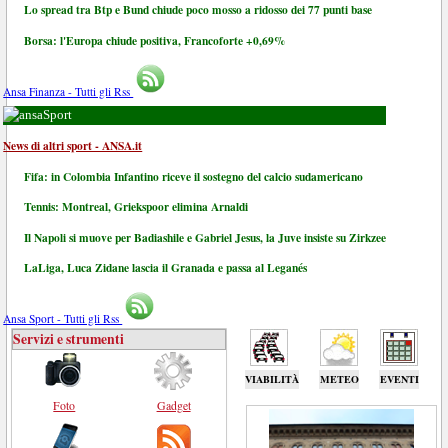
Lo spread tra Btp e Bund chiude poco mosso a ridosso dei 77 punti base
Borsa: l'Europa chiude positiva, Francoforte +0,69%
Ansa Finanza - Tutti gli Rss
Sport
News di altri sport - ANSA.it
Fifa: in Colombia Infantino riceve il sostegno del calcio sudamericano
Tennis: Montreal, Griekspoor elimina Arnaldi
Il Napoli si muove per Badiashile e Gabriel Jesus, la Juve insiste su Zirkzee
LaLiga, Luca Zidane lascia il Granada e passa al Leganés
Ansa Sport - Tutti gli Rss
Servizi e strumenti
VIABILITÀ
METEO
EVENTI
Foto
Gadget