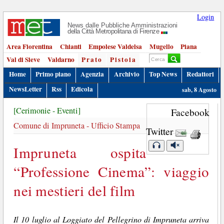
Login
News dalle Pubbliche Amministrazioni
della Città Metropolitana di Firenze
Area Fiorentina
Chianti
Empolese Valdelsa
Mugello
Piana
Val di Sieve
Valdarno
Prato
Pistoia
Home
Primo piano
Agenzia
Archivio
Top News
Redattori
NewsLetter
Rss
Edicola
sab, 8 Agosto
[Cerimonie - Eventi]
Facebook
Comune di Impruneta - Ufficio Stampa
Twitter
Impruneta ospita
“Professione Cinema”: viaggio
nei mestieri del film
Il 10 luglio al Loggiato del Pellegrino di Impruneta arriva