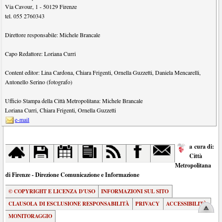
Via Cavour, 1
-
50129
Firenze
tel.
055 2760343
Direttore responsabile:
Michele Brancale
Capo Redattore:
Loriana Curri
Content editor:
Lina Cardona
,
Chiara Frigenti
,
Ornella Guzzetti
,
Daniela Mencarelli
,
Antonello Serino (fotografo)
Ufficio Stampa della Città Metropolitana:
Michele Brancale
Loriana Curri
,
Chiara Frigenti
,
Ornella Guzzetti
e-mail
a cura di:
Città
Metropolitana
di Firenze - Direzione Comunicazione e Informazione
© COPYRIGHT E LICENZA D'USO
INFORMAZIONI SUL SITO
CLAUSOLA DI ESCLUSIONE RESPONSABILITÀ
PRIVACY
ACCESSIBILITÀ
MONITORAGGIO