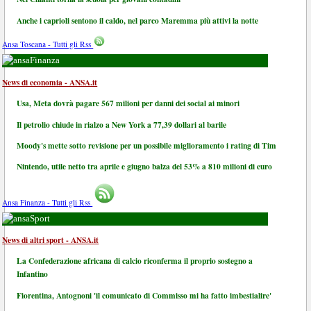
Anche i caprioli sentono il caldo, nel parco Maremma più attivi la notte
Ansa Toscana - Tutti gli Rss
Finanza
News di economia - ANSA.it
Usa, Meta dovrà pagare 567 milioni per danni dei social ai minori
Il petrolio chiude in rialzo a New York a 77,39 dollari al barile
Moody's mette sotto revisione per un possibile miglioramento i rating di Tim
Nintendo, utile netto tra aprile e giugno balza del 53% a 810 milioni di euro
Ansa Finanza - Tutti gli Rss
Sport
News di altri sport - ANSA.it
La Confederazione africana di calcio riconferma il proprio sostegno a
Infantino
Fiorentina, Antognoni 'il comunicato di Commisso mi ha fatto imbestialire'