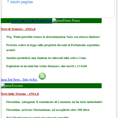
^ inizio pagina
Primo piano
Toscana
Finanza
Sport
Primo Piano
News di Topnews - ANSA.it
Wsj, 'Putin potrebbe testare la determinazione Nato con attacco limitato'
Protesta contro la legge sulla proprietà davanti al Parlamento argentino,
scontri
Sanchez presiederà una riunione in videocall sulla crisi a Ceuta
Esplosione in un mini bus vicino Damasco, due morti e 13 feriti
Ansa Top News - Tutti gli Rss
Toscana
News dalla Toscana - ANSA.it
Fiorentina, Antognoni 'il comunicato di Commisso mi ha fatto imbestialire'
Fiorentina: arrivato Mastantuono, ad accoglierlo oltre 500 tifosi
Nel Chianti torna la scuola per giovani contadini