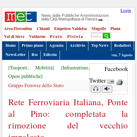
Login
News dalle Pubbliche Amministrazioni
della Città Metropolitana di Firenze
Area Fiorentina
Chianti
Empolese Valdelsa
Mugello
Piana
Val di Sieve
Valdarno
Prato
Pistoia
Home
Primo piano
Agenzia
Archivio
Top News
Redattori
NewsLetter
Rss
Edicola
ven, 7 Agosto
[Trasporti, Mobilità]
[Infrastrutture,
Facebook
Opere pubbliche]
Twitter
Gruppo Ferrovie dello Stato
Rete Ferroviaria Italiana, Ponte
al Pino: completata la
rimozione del vecchio
impalcato