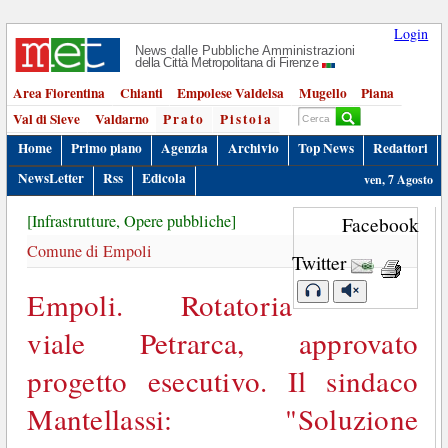
Login
News dalle Pubbliche Amministrazioni
della Città Metropolitana di Firenze
Area Fiorentina
Chianti
Empolese Valdelsa
Mugello
Piana
Val di Sieve
Valdarno
Prato
Pistoia
Home
Primo piano
Agenzia
Archivio
Top News
Redattori
NewsLetter
Rss
Edicola
ven, 7 Agosto
[Infrastrutture, Opere pubbliche]
Facebook
Comune di Empoli
Twitter
Empoli. Rotatoria
viale Petrarca, approvato
progetto esecutivo. Il sindaco
Mantellassi: "Soluzione