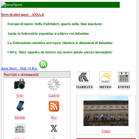
Sport
News di altri sport - ANSA.it
Europei di nuoto: beffa Paltrinieri, quarto nella 3km knockout
Anche la federcalcio argentina si schiera con Infantino
La Federazione calcistica norvegese chiederà le dimissioni di Infantino
Chivu, 'Inter squadra da battere ma nostro puzzle ancora incompleto'
Ansa Sport - Tutti gli Rss
Servizi e strumenti
VIABILITÀ
METEO
EVENTI
Foto
Gadget
Mobile
Rss
Video
Edicola
X