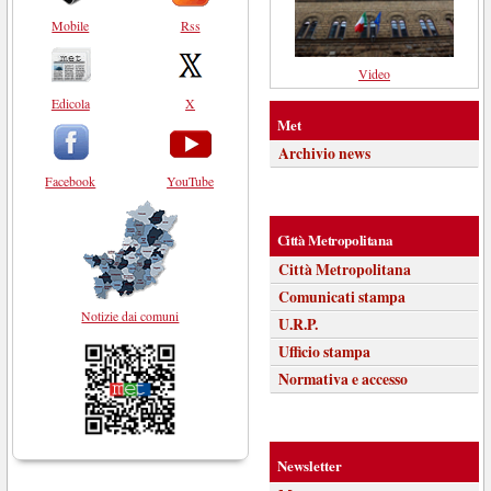
Mobile
Rss
Video
Edicola
X
Met
Archivio news
Facebook
YouTube
Città Metropolitana
Città Metropolitana
Comunicati stampa
Notizie dai comuni
U.R.P.
Ufficio stampa
Normativa e accesso
Newsletter