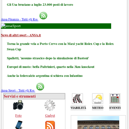
Gli Usa bruciano a luglio 23.000 posti di lavoro
Ansa Finanza - Tutti gli Rss
Sport
News di altri sport - ANSA.it
Torna la grande vela a Porto Cervo con la Maxi yacht Rolex Cup e la Rolex
Swan Cup
Spalletti, 'nessuno strascico dopo la simulazione di Bastoni'
Europei di nuoto: beffa Paltrinieri, quarto nella 3km knockout
Anche la federcalcio argentina si schiera con Infantino
Ansa Sport - Tutti gli Rss
Servizi e strumenti
VIABILITÀ
METEO
EVENTI
Foto
Gadget