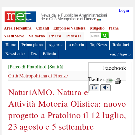
Login
News dalle Pubbliche Amministrazioni
della Città Metropolitana di Firenze
Area Fiorentina
Chianti
Empolese Valdelsa
Mugello
Piana
Val di Sieve
Valdarno
Prato
Pistoia
Home
Primo piano
Agenzia
Archivio
Top News
Redattori
NewsLetter
Rss
Edicola
ven, 7 Agosto
[Parco di Pratolino]
[Sanità]
Facebook
Città Metropolitana di Firenze
Twitter
NaturiAMO. Natura e
Attività Motoria Olistica: nuovo
progetto a Pratolino il 12 luglio,
23 agosto e 5 settembre