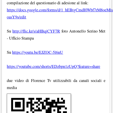
compilazione del questionario di adesione al link:
https://docs.google.com/forms/d/1_hEBtgCmdHWbf7rM8oe
oasY9s/edit
Su
http://flic.kr/s/aHBqjCYF7R
foto Antonello Serino Met
- Ufficio Stampa
Su
https://youtu.be/EJZOC-5l6nU
https://youtube.com/shorts/EDzbpn1zUpQ?feature=share
due video di Florence Tv utilizzabili da canali sociali e
media