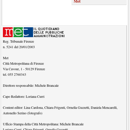
Met
Reg. Tribunale Firenze
n. 5241 del 20/01/2003
Met
Città Metropolitana di Firenze
Via Cavour, 1
-
50129
Firenze
tel.
055 2760343
Direttore responsabile:
Michele Brancale
Capo Redattore:
Loriana Curri
Content editor:
Lina Cardona
,
Chiara Frigenti
,
Ornella Guzzetti
,
Daniela Mencarelli
,
Antonello Serino (fotografo)
Ufficio Stampa della Città Metropolitana:
Michele Brancale
Loriana Curri
,
Chiara Frigenti
,
Ornella Guzzetti